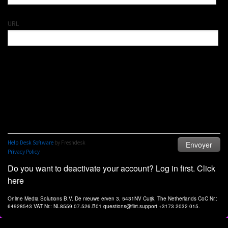
Do you want to deactivate your account? Log in first. Click
here
Online Media Solutions B.V. De nieuwe erven 3, 5431NV Cuijk, The Netherlands CoC Nr.:
64928543 VAT Nr.: NL8559.07.526.B01 questions@flirt.support +3173 2032 015.