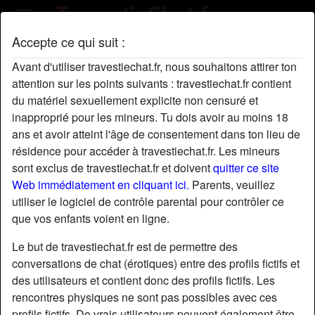
Accepte ce qui suit :
Profil de Sylvie
Avant d'utiliser travestiechat.fr, nous souhaitons attirer ton
attention sur les points suivants : travestiechat.fr contient
du matériel sexuellement explicite non censuré et
inapproprié pour les mineurs. Tu dois avoir au moins 18
ans et avoir atteint l'âge de consentement dans ton lieu de
résidence pour accéder à travestiechat.fr. Les mineurs
sont exclus de travestiechat.fr et doivent
quitter ce site
Web immédiatement en cliquant ici.
Parents, veuillez
utiliser le logiciel de contrôle parental pour contrôler ce
que vos enfants voient en ligne.
Le but de travestiechat.fr est de permettre des
conversations de chat (érotiques) entre des profils fictifs et
des utilisateurs et contient donc des profils fictifs. Les
rencontres physiques ne sont pas possibles avec ces
star
chat
Ajouter
Discuter !
profils fictifs. De vrais utilisateurs peuvent également être