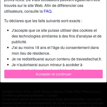
trouvés sur le site Web. Afin de différencier ces
utilisateurs, consulte la
FAQ
.
Nickname:
Sylvie
Âge:
54
Tu déclares que les faits suivants sont exacts :
Pays:
France
J'accepte que ce site puisse utiliser des cookies et
Département:
Alpes-de-Haute-Provence
des technologies similaires à des fins d'analyse et de
Sexe:
Homme
publicité.
J'ai au moins 18 ans et l'âge du consentement dans
Description
mon lieu de résidence.
Je ne redistribuerai aucun contenu de travestiechat.fr.
N'a pas encore saisi de description
Je n'autoriserai aucun mineur à accéder à
Cherche
travestiechat.fr ou à tout matériel qu'il contient.
Accepter et continuer
Tout contenu que je consulte ou télécharge sur
N'a spécifié aucune préférence
travestiechat.fr est destiné à mon usage personnel et
je ne le montrerai pas à un mineur.
Travestie Chat © 2012 - 2026
|
Abuse
|
Sitemap
|
Tarifs
|
FAQ
|
Privacy policy
|
Je n'ai pas été contacté par les fournisseurs de ce
Conditions générales d'utilisation
|
Contact
matériel, et je choisis volontiers de le visualiser ou de
Ce site est un service de chat érotique et utilise des profils fictifs. Ceux-ci sont
purement à des fins de divertissement, les rendez-vous physiques ne sont pas
le télécharger.
possibles. Tu paies par message. Tu dois avoir 18 ans ou plus pour utiliser ce