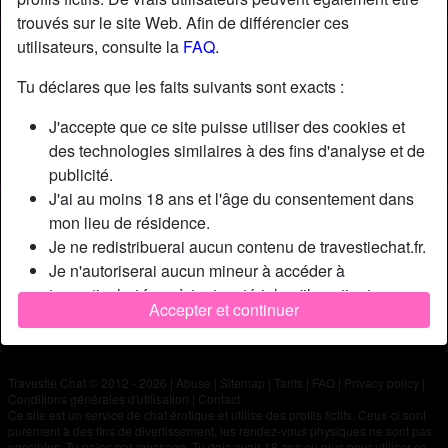
trouvés sur le site Web. Afin de différencier ces
utilisateurs, consulte la
FAQ
.
Nickname:
Esteban06
Âge:
43
Tu déclares que les faits suivants sont exacts :
Pays:
France
J'accepte que ce site puisse utiliser des cookies et
Département:
Alpes-Maritimes
des technologies similaires à des fins d'analyse et de
Sexe:
Homme
publicité.
J'ai au moins 18 ans et l'âge du consentement dans
Description
mon lieu de résidence.
Je ne redistribuerai aucun contenu de travestiechat.fr.
N'a pas encore saisi de description
Je n'autoriserai aucun mineur à accéder à
Cherche
travestiechat.fr ou à tout matériel qu'il contient.
Accepter et continuer
Tout contenu que je consulte ou télécharge sur
N'a spécifié aucune préférence
travestiechat.fr est destiné à mon usage personnel et
je ne le montrerai pas à un mineur.
Travestie Chat © 2012 - 2026
|
Abuse
|
Sitemap
|
Tarifs
|
FAQ
|
Privacy policy
|
Je n'ai pas été contacté par les fournisseurs de ce
Conditions générales d'utilisation
|
Contact
matériel, et je choisis volontiers de le visualiser ou de
Ce site est un service de chat érotique et utilise des profils fictifs. Ceux-ci sont
purement à des fins de divertissement, les rendez-vous physiques ne sont pas
le télécharger.
possibles. Tu paies par message. Tu dois avoir 18 ans ou plus pour utiliser ce