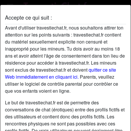
Accepte ce qui suit :
Profil de Esteban06
Avant d'utiliser travestiechat.fr, nous souhaitons attirer ton
attention sur les points suivants : travestiechat.fr contient
du matériel sexuellement explicite non censuré et
inapproprié pour les mineurs. Tu dois avoir au moins 18
ans et avoir atteint l'âge de consentement dans ton lieu de
résidence pour accéder à travestiechat.fr. Les mineurs
sont exclus de travestiechat.fr et doivent
quitter ce site
Web immédiatement en cliquant ici.
Parents, veuillez
utiliser le logiciel de contrôle parental pour contrôler ce
que vos enfants voient en ligne.
Le but de travestiechat.fr est de permettre des
conversations de chat (érotiques) entre des profils fictifs et
des utilisateurs et contient donc des profils fictifs. Les
rencontres physiques ne sont pas possibles avec ces
star
chat
Ajouter
Discuter !
profils fictifs. De vrais utilisateurs peuvent également être