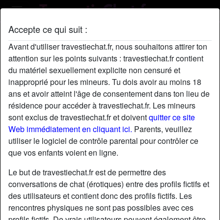
Accepte ce qui suit :
Profil de GhislaineLefrançois
Avant d'utiliser travestiechat.fr, nous souhaitons attirer ton
attention sur les points suivants : travestiechat.fr contient
du matériel sexuellement explicite non censuré et
inapproprié pour les mineurs. Tu dois avoir au moins 18
ans et avoir atteint l'âge de consentement dans ton lieu de
résidence pour accéder à travestiechat.fr. Les mineurs
sont exclus de travestiechat.fr et doivent
quitter ce site
Web immédiatement en cliquant ici.
Parents, veuillez
utiliser le logiciel de contrôle parental pour contrôler ce
que vos enfants voient en ligne.
Le but de travestiechat.fr est de permettre des
conversations de chat (érotiques) entre des profils fictifs et
des utilisateurs et contient donc des profils fictifs. Les
rencontres physiques ne sont pas possibles avec ces
star
chat
Ajouter
Discuter !
profils fictifs. De vrais utilisateurs peuvent également être