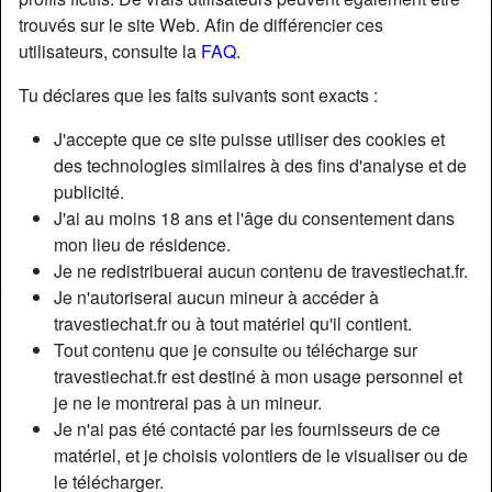
trouvés sur le site Web. Afin de différencier ces
utilisateurs, consulte la
FAQ
.
Tu déclares que les faits suivants sont exacts :
J'accepte que ce site puisse utiliser des cookies et
des technologies similaires à des fins d'analyse et de
publicité.
J'ai au moins 18 ans et l'âge du consentement dans
mon lieu de résidence.
Je ne redistribuerai aucun contenu de travestiechat.fr.
Je n'autoriserai aucun mineur à accéder à
travestiechat.fr ou à tout matériel qu'il contient.
Nickname:
GhislaineLefrançois
Tout contenu que je consulte ou télécharge sur
Âge:
32
travestiechat.fr est destiné à mon usage personnel et
Pays:
France
je ne le montrerai pas à un mineur.
Département:
Bas-Rhin
Je n'ai pas été contacté par les fournisseurs de ce
Sexe:
Transexuelle
matériel, et je choisis volontiers de le visualiser ou de
Sexualité:
Bisexuel(le)
le télécharger.