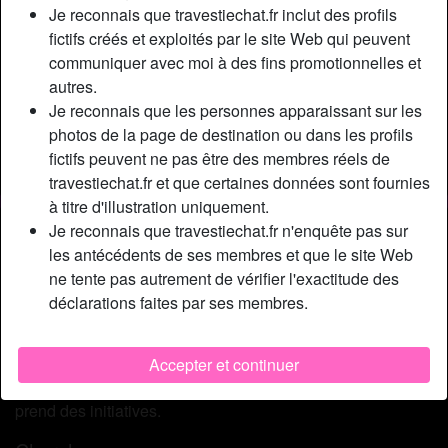
Relation:
Célibataire
Je reconnais que travestiechat.fr inclut des profils
Couleur des cheveux:
Blonde
fictifs créés et exploités par le site Web qui peuvent
communiquer avec moi à des fins promotionnelles et
Couleur des yeux:
Bleu
autres.
Taille:
178 cm
Je reconnais que les personnes apparaissant sur les
Poids:
65 Kg
photos de la page de destination ou dans les profils
Épilé(e):
Oui
fictifs peuvent ne pas être des membres réels de
Fumeur(euse):
Oui
travestiechat.fr et que certaines données sont fournies
à titre d'illustration uniquement.
Description
Je reconnais que travestiechat.fr n'enquête pas sur
person_pin
les antécédents de ses membres et que le site Web
Pas de relation suivie pour moi. Je souhaite une seule
ne tente pas autrement de vérifier l'exactitude des
baise dans ma salle de danse / gym perso pour niquer à
déclarations faites par ses membres.
donf. Mate cette photo : je suis une t-girl mince, seins à la
bonne taille pour branlettes espagnoles, bite XXL, fausse
blonde, sportive mais sexy. Je suis très endurante,
Accepter et continuer
généralement dominatrice mais j’adore aussi quand on
prend des initiatives.