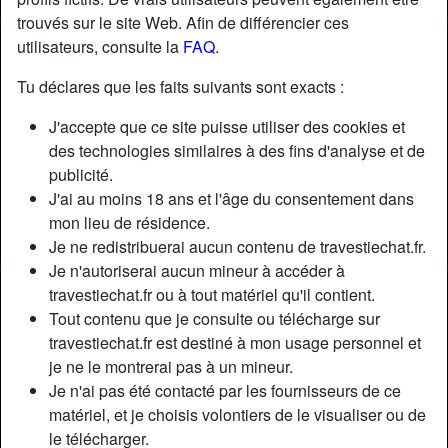
trouvés sur le site Web. Afin de différencier ces
utilisateurs, consulte la
FAQ
.
Tu déclares que les faits suivants sont exacts :
J'accepte que ce site puisse utiliser des cookies et
des technologies similaires à des fins d'analyse et de
publicité.
J'ai au moins 18 ans et l'âge du consentement dans
mon lieu de résidence.
Je ne redistribuerai aucun contenu de travestiechat.fr.
Je n'autoriserai aucun mineur à accéder à
travestiechat.fr ou à tout matériel qu'il contient.
Nickname:
MarciaMarci
Tout contenu que je consulte ou télécharge sur
Âge:
33
travestiechat.fr est destiné à mon usage personnel et
Pays:
France
je ne le montrerai pas à un mineur.
Département:
Bas-Rhin
Je n'ai pas été contacté par les fournisseurs de ce
Sexe:
Transexuelle
matériel, et je choisis volontiers de le visualiser ou de
Sexualité:
Bisexuel(le)
le télécharger.