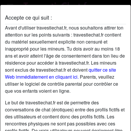
Accepte ce qui suit :
Profil de MarciaMarci
Avant d'utiliser travestiechat.fr, nous souhaitons attirer ton
attention sur les points suivants : travestiechat.fr contient
du matériel sexuellement explicite non censuré et
inapproprié pour les mineurs. Tu dois avoir au moins 18
ans et avoir atteint l'âge de consentement dans ton lieu de
résidence pour accéder à travestiechat.fr. Les mineurs
sont exclus de travestiechat.fr et doivent
quitter ce site
Web immédiatement en cliquant ici.
Parents, veuillez
utiliser le logiciel de contrôle parental pour contrôler ce
que vos enfants voient en ligne.
Le but de travestiechat.fr est de permettre des
conversations de chat (érotiques) entre des profils fictifs et
des utilisateurs et contient donc des profils fictifs. Les
rencontres physiques ne sont pas possibles avec ces
star
chat
Ajouter
Discuter !
profils fictifs. De vrais utilisateurs peuvent également être