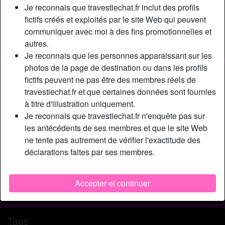
Relation:
Célibataire
Je reconnais que travestiechat.fr inclut des profils
Couleur des cheveux:
Blonde
fictifs créés et exploités par le site Web qui peuvent
communiquer avec moi à des fins promotionnelles et
Couleur des yeux:
Bleu
autres.
Poids:
68 Kg
Je reconnais que les personnes apparaissant sur les
photos de la page de destination ou dans les profils
Description
person_pin
fictifs peuvent ne pas être des membres réels de
travestiechat.fr et que certaines données sont fournies
Je suis Marcia, tgirl sur Strasbourg. Je suis une folle de
à titre d'illustration uniquement.
sextoys, j’ai une large collection de godes et autres joujoux
Je reconnais que travestiechat.fr n'enquête pas sur
sexuels. Mais bien évidemment, tous ces jouets ne
les antécédents de ses membres et que le site Web
peuvent remplacer une véritable queue en érection, c’est le
ne tente pas autrement de vérifier l'exactitude des
pied !!! Je suis toujours partante pour un plan cul d’ailleurs.
déclarations faites par ses membres.
Cherche
Homme, Hétéro, Gay, Bisexuel(le), Moyen-Oriental(e), 18-
Accepter et continuer
25
Tags