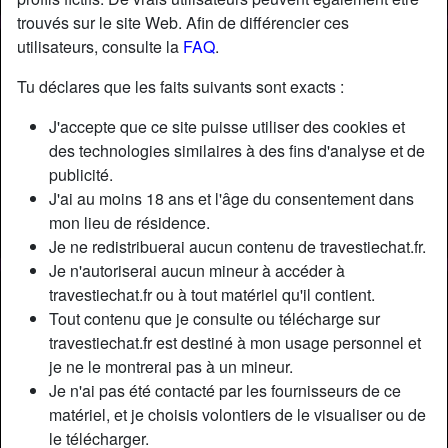
trouvés sur le site Web. Afin de différencier ces
utilisateurs, consulte la
FAQ
.
Tu déclares que les faits suivants sont exacts :
J'accepte que ce site puisse utiliser des cookies et
des technologies similaires à des fins d'analyse et de
publicité.
J'ai au moins 18 ans et l'âge du consentement dans
mon lieu de résidence.
Je ne redistribuerai aucun contenu de travestiechat.fr.
Je n'autoriserai aucun mineur à accéder à
travestiechat.fr ou à tout matériel qu'il contient.
Nickname:
PascaleMesny
Tout contenu que je consulte ou télécharge sur
Âge:
22
travestiechat.fr est destiné à mon usage personnel et
Pays:
France
je ne le montrerai pas à un mineur.
Département:
Bouches-du-Rhône
Je n'ai pas été contacté par les fournisseurs de ce
Sexe:
Transexuelle
matériel, et je choisis volontiers de le visualiser ou de
Sexualité:
Bisexuel(le)
le télécharger.