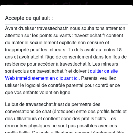
Accepte ce qui suit :
Profil de PascaleMesny
Avant d'utiliser travestiechat.fr, nous souhaitons attirer ton
attention sur les points suivants : travestiechat.fr contient
du matériel sexuellement explicite non censuré et
inapproprié pour les mineurs. Tu dois avoir au moins 18
ans et avoir atteint l'âge de consentement dans ton lieu de
résidence pour accéder à travestiechat.fr. Les mineurs
sont exclus de travestiechat.fr et doivent
quitter ce site
Web immédiatement en cliquant ici.
Parents, veuillez
utiliser le logiciel de contrôle parental pour contrôler ce
que vos enfants voient en ligne.
Le but de travestiechat.fr est de permettre des
conversations de chat (érotiques) entre des profils fictifs et
des utilisateurs et contient donc des profils fictifs. Les
rencontres physiques ne sont pas possibles avec ces
star
chat
Ajouter
Discuter !
profils fictifs. De vrais utilisateurs peuvent également être