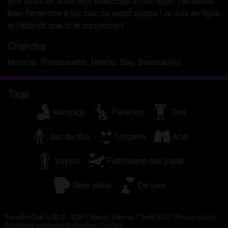
moi. Alors en voilà déjà beaucoup à mon sujet, j’aimerais
bien t’entendre à ton tour, ca serait sympa ! Je suis en ligne
et j’attends que tu te connectes !
Cherche
Homme, Transexuelle, Hétéro, Gay, Bisexuel(le)
Tags
Massage
Fellation
Oral
Jeu de rôle
Lingerie
Anal
Voyeur
Fétichisme des pieds
Gros seins
De luxe
Travestie Chat © 2012 - 2026
|
Abuse
|
Sitemap
|
Tarifs
|
FAQ
|
Privacy policy
|
Conditions générales d'utilisation
|
Contact