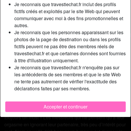
Relation:
Célibataire
Je reconnais que travestiechat.fr inclut des profils
Couleur des cheveux:
Foncé
fictifs créés et exploités par le site Web qui peuvent
communiquer avec moi à des fins promotionnelles et
Couleur des yeux:
Brun
autres.
Fumeur(euse):
À l'occasion
Je reconnais que les personnes apparaissant sur les
photos de la page de destination ou dans les profils
Description
person_pin
fictifs peuvent ne pas être des membres réels de
travestiechat.fr et que certaines données sont fournies
Je sais que je suis mignonne, mais je suis aussi une
à titre d'illustration uniquement.
shemale, je me fais souvent dire non par des hommes qui
Je reconnais que travestiechat.fr n'enquête pas sur
pensent avoir une nana entière devant eux. Je peux
les antécédents de ses membres et que le site Web
comprendre, mais reste que ce n’est pas chouette pour
ne tente pas autrement de vérifier l'exactitude des
l’estime personnelle !! Je voudrais un homme, mignon
déclarations faites par ses membres.
sans devoir être un canon, qui est discret (puisque je n’ai
pas envie que tout le monde sache que j’ai un fuckfriend)
et qui évidemment baise bien. J’aime la fusion des corps,
Accepter et continuer
la sensualité qui fait monté le frisson de la jouissance, c’est
toujours un must !! Les messieurs qui ne pensent qu’à leur
orgasme en ignorant leur partenaire, très peu d’intérêt pour