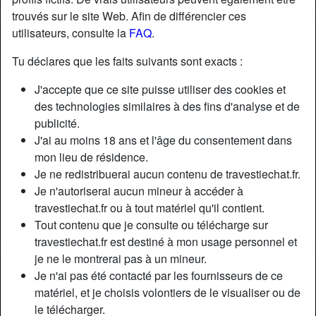
trouvés sur le site Web. Afin de différencier ces
utilisateurs, consulte la
FAQ
.
Nickname:
JoannieCour
Âge:
37
Tu déclares que les faits suivants sont exacts :
Pays:
France
J'accepte que ce site puisse utiliser des cookies et
Département:
Bouches-du-Rhône
des technologies similaires à des fins d'analyse et de
Sexe:
Transexuelle
publicité.
Sexualité:
Bisexuel(le)
J'ai au moins 18 ans et l'âge du consentement dans
Relation:
Célibataire
mon lieu de résidence.
Couleur des cheveux:
Rouge
Je ne redistribuerai aucun contenu de travestiechat.fr.
Couleur des yeux:
Brun
Je n'autoriserai aucun mineur à accéder à
travestiechat.fr ou à tout matériel qu'il contient.
Épilé(e):
Oui
Tout contenu que je consulte ou télécharge sur
Fumeur(euse):
Oui
travestiechat.fr est destiné à mon usage personnel et
je ne le montrerai pas à un mineur.
Description
person_pin
Je n'ai pas été contacté par les fournisseurs de ce
matériel, et je choisis volontiers de le visualiser ou de
Dans Marseille, trav rousse, je me prénomme Joannie et je
le télécharger.
vis seule. Je suis libre depuis plus de 6 mois alors que