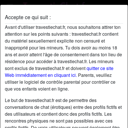
Accepte ce qui suit :
Profil de JoannieCour
Avant d'utiliser travestiechat.fr, nous souhaitons attirer ton
attention sur les points suivants : travestiechat.fr contient
du matériel sexuellement explicite non censuré et
inapproprié pour les mineurs. Tu dois avoir au moins 18
ans et avoir atteint l'âge de consentement dans ton lieu de
résidence pour accéder à travestiechat.fr. Les mineurs
sont exclus de travestiechat.fr et doivent
quitter ce site
Web immédiatement en cliquant ici.
Parents, veuillez
utiliser le logiciel de contrôle parental pour contrôler ce
que vos enfants voient en ligne.
Le but de travestiechat.fr est de permettre des
conversations de chat (érotiques) entre des profils fictifs et
des utilisateurs et contient donc des profils fictifs. Les
rencontres physiques ne sont pas possibles avec ces
star
chat
Ajouter
Discuter !
profils fictifs. De vrais utilisateurs peuvent également être