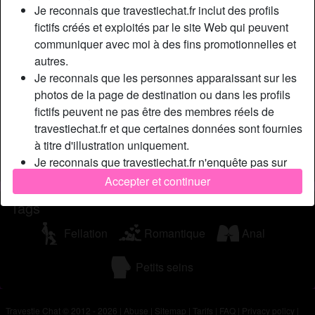
Je reconnais que travestiechat.fr inclut des profils
mon ex-copain m’a viré pour une pauvre conne, mais bon,
fictifs créés et exploités par le site Web qui peuvent
c’est la vie. J’aimerais bien retomber en amour à nouveau,
communiquer avec moi à des fins promotionnelles et
mais c’est pas simple, il semble y avoir beaucoup plus
autres.
d’amateurs de plan cul que de personnes désirtant
Je reconnais que les personnes apparaissant sur les
s’investir dans une vraie relation. Donc je lance l’appel, si
photos de la page de destination ou dans les profils
tu as envie de discuter avec une nana super féminine, je
fictifs peuvent ne pas être des membres réels de
suis en ligne sur le messenger transexuel.
travestiechat.fr et que certaines données sont fournies
Cherche
à titre d'illustration uniquement.
Je reconnais que travestiechat.fr n'enquête pas sur
N'a spécifié aucune préférence
les antécédents de ses membres et que le site Web
Accepter et continuer
ne tente pas autrement de vérifier l'exactitude des
Tags
déclarations faites par ses membres.
Fellation
Romantique
Anal
Petits seins
Travestie Chat © 2012 - 2026
|
Abuse
|
Sitemap
|
Tarifs
|
FAQ
|
Privacy policy
|