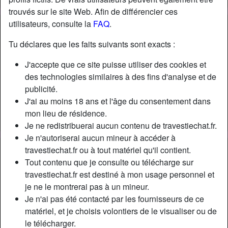
trouvés sur le site Web. Afin de différencier ces
utilisateurs, consulte la
FAQ
.
Tu déclares que les faits suivants sont exacts :
J'accepte que ce site puisse utiliser des cookies et
des technologies similaires à des fins d'analyse et de
publicité.
J'ai au moins 18 ans et l'âge du consentement dans
mon lieu de résidence.
Je ne redistribuerai aucun contenu de travestiechat.fr.
Je n'autoriserai aucun mineur à accéder à
travestiechat.fr ou à tout matériel qu'il contient.
Nickname:
ÉlisabethDior
Tout contenu que je consulte ou télécharge sur
Âge:
22
travestiechat.fr est destiné à mon usage personnel et
Pays:
France
je ne le montrerai pas à un mineur.
Département:
Bouches-du-Rhône
Je n'ai pas été contacté par les fournisseurs de ce
Sexe:
Transexuelle
matériel, et je choisis volontiers de le visualiser ou de
Sexualité:
Gay
le télécharger.