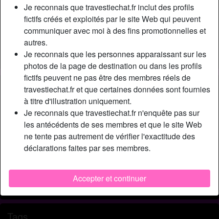
Relation:
Célibataire
Je reconnais que travestiechat.fr inclut des profils
Couleur des cheveux:
Brunette
fictifs créés et exploités par le site Web qui peuvent
communiquer avec moi à des fins promotionnelles et
Taille:
168 cm
autres.
Épilé(e):
Oui
Je reconnais que les personnes apparaissant sur les
Fumeur(euse):
Non
photos de la page de destination ou dans les profils
fictifs peuvent ne pas être des membres réels de
Description
person_pin
travestiechat.fr et que certaines données sont fournies
à titre d'illustration uniquement.
Salut à toutes les belles queues de Colmar et des
Je reconnais que travestiechat.fr n'enquête pas sur
alentours ! Je suis à la recherche de nombreuses queues
les antécédents de ses membres et que le site Web
dans ton genre je suppose, c’est à dire bien raide et aux
ne tente pas autrement de vérifier l'exactitude des
couilles bien remplies. Pour plan bareback. Mon cul vous
déclarations faites par ses membres.
attend ils sera bien dilaté pour tous !
Cherche
Accepter et continuer
Homme, Hétéro, Latin(e), 18-25
Tags