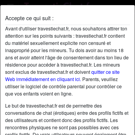
Accepte ce qui suit :
Profil de ÉlisabethDior
Avant d'utiliser travestiechat.fr, nous souhaitons attirer ton
attention sur les points suivants : travestiechat.fr contient
du matériel sexuellement explicite non censuré et
inapproprié pour les mineurs. Tu dois avoir au moins 18
ans et avoir atteint l'âge de consentement dans ton lieu de
résidence pour accéder à travestiechat.fr. Les mineurs
sont exclus de travestiechat.fr et doivent
quitter ce site
Web immédiatement en cliquant ici.
Parents, veuillez
utiliser le logiciel de contrôle parental pour contrôler ce
que vos enfants voient en ligne.
Le but de travestiechat.fr est de permettre des
conversations de chat (érotiques) entre des profils fictifs et
des utilisateurs et contient donc des profils fictifs. Les
rencontres physiques ne sont pas possibles avec ces
star
chat
Ajouter
Discuter !
profils fictifs. De vrais utilisateurs peuvent également être