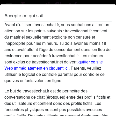
Accepte ce qui suit :
Profil de FernandeArra
Avant d'utiliser travestiechat.fr, nous souhaitons attirer ton
radio_button_checked
attention sur les points suivants : travestiechat.fr contient
du matériel sexuellement explicite non censuré et
inapproprié pour les mineurs. Tu dois avoir au moins 18
ans et avoir atteint l'âge de consentement dans ton lieu de
résidence pour accéder à travestiechat.fr. Les mineurs
sont exclus de travestiechat.fr et doivent
quitter ce site
Web immédiatement en cliquant ici.
Parents, veuillez
utiliser le logiciel de contrôle parental pour contrôler ce
que vos enfants voient en ligne.
Le but de travestiechat.fr est de permettre des
conversations de chat (érotiques) entre des profils fictifs et
des utilisateurs et contient donc des profils fictifs. Les
rencontres physiques ne sont pas possibles avec ces
star
chat
Ajouter
Discuter !
profils fictifs. De vrais utilisateurs peuvent également être