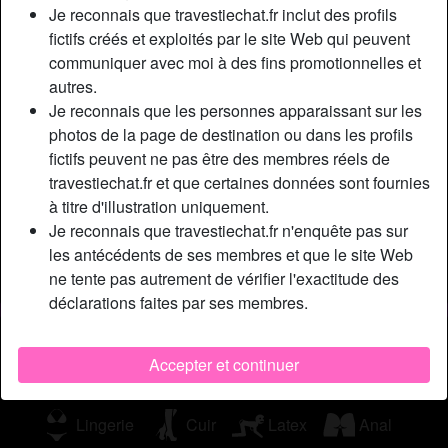
Je reconnais que travestiechat.fr inclut des profils
prends de l’âge, plus j’attire les hommes !! Je suis plus
fictifs créés et exploités par le site Web qui peuvent
confiante qu’avant dans mon approche, plus en contrôle au
communiquer avec moi à des fins promotionnelles et
lit et je suis moins timide quand je baisse ma culotte. Il faut
autres.
dire que dévoiler une bite de 23 cm, il faut l’assumer grave
Je reconnais que les personnes apparaissant sur les
mdr !!! Mais bon, je suis une shemale et en prime d’origine
photos de la page de destination ou dans les profils
arabe, donc les préjugés je connais pas mal de base. Plus
fictifs peuvent ne pas être des membres réels de
rien ne m’affecte vraiment. Mais la peur de vieillir et de ne
travestiechat.fr et que certaines données sont fournies
plus être attirante, je dois avouer que ca me chicote !! Tu
à titre d'illustration uniquement.
me trouves encore belle et sexy ???
Je reconnais que travestiechat.fr n'enquête pas sur
Cherche
les antécédents de ses membres et que le site Web
ne tente pas autrement de vérifier l'exactitude des
Homme, Hétéro, Bisexuel(le)
déclarations faites par ses membres.
Tags
Accepter et continuer
Fellation
Jeu de rôle
Branlette
Lingerie
Cuir
Latex
Anal