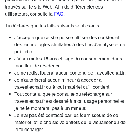
trouvés sur le site Web. Afin de différencier ces
utilisateurs, consulte la
FAQ
.
Nickname:
FernandeArra
Âge:
34
Tu déclares que les faits suivants sont exacts :
Pays:
France
J'accepte que ce site puisse utiliser des cookies et
Département:
Côtes-d'Armor
des technologies similaires à des fins d'analyse et de
Sexe:
Transexuelle
publicité.
Sexualité:
Bisexuel(le)
J'ai au moins 18 ans et l'âge du consentement dans
Relation:
Célibataire
mon lieu de résidence.
Couleur des cheveux:
Foncé
Je ne redistribuerai aucun contenu de travestiechat.fr.
Taille:
175 cm
Je n'autoriserai aucun mineur à accéder à
travestiechat.fr ou à tout matériel qu'il contient.
Épilé(e):
Oui
Tout contenu que je consulte ou télécharge sur
travestiechat.fr est destiné à mon usage personnel et
Description
person_pin
je ne le montrerai pas à un mineur.
Je n'ai pas été contacté par les fournisseurs de ce
Je pensais qu’à mon âge, plus aucun mec ne voudrait de
matériel, et je choisis volontiers de le visualiser ou de
moi, que j’étais rendu trop vieille et dépassée pour qu’on
le télécharger.
me désire encore. Pourtant, je réalise qu’en fait, plus je