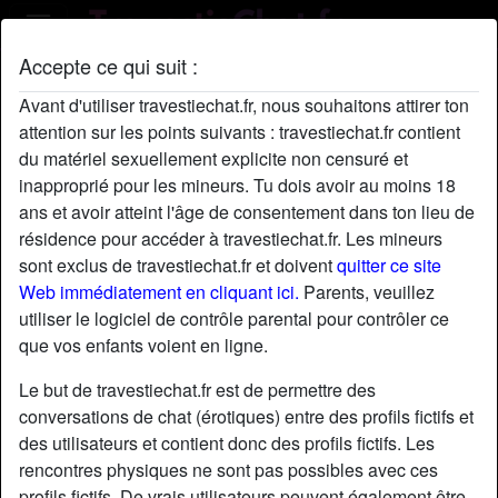
Accepte ce qui suit :
Profil de Blacked21
Avant d'utiliser travestiechat.fr, nous souhaitons attirer ton
attention sur les points suivants : travestiechat.fr contient
du matériel sexuellement explicite non censuré et
inapproprié pour les mineurs. Tu dois avoir au moins 18
ans et avoir atteint l'âge de consentement dans ton lieu de
résidence pour accéder à travestiechat.fr. Les mineurs
sont exclus de travestiechat.fr et doivent
quitter ce site
Web immédiatement en cliquant ici.
Parents, veuillez
utiliser le logiciel de contrôle parental pour contrôler ce
que vos enfants voient en ligne.
Le but de travestiechat.fr est de permettre des
conversations de chat (érotiques) entre des profils fictifs et
des utilisateurs et contient donc des profils fictifs. Les
rencontres physiques ne sont pas possibles avec ces
star
chat
Ajouter
Discuter !
profils fictifs. De vrais utilisateurs peuvent également être