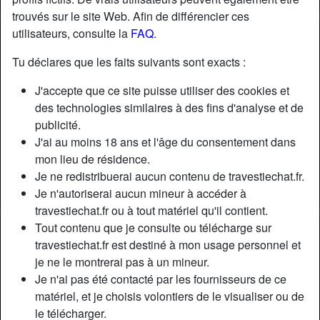
trouvés sur le site Web. Afin de différencier ces
utilisateurs, consulte la
FAQ
.
Nickname:
Blacked21
Âge:
23
Tu déclares que les faits suivants sont exacts :
Pays:
France
J'accepte que ce site puisse utiliser des cookies et
Département:
Essonne
des technologies similaires à des fins d'analyse et de
Sexe:
Homme
publicité.
Couleur des cheveux:
Foncé
J'ai au moins 18 ans et l'âge du consentement dans
Couleur des yeux:
Brun
mon lieu de résidence.
Poids:
75 Kg
Je ne redistribuerai aucun contenu de travestiechat.fr.
Épilé(e):
if necessary
Je n'autoriserai aucun mineur à accéder à
travestiechat.fr ou à tout matériel qu'il contient.
Tout contenu que je consulte ou télécharge sur
Description
travestiechat.fr est destiné à mon usage personnel et
N'a pas encore saisi de description
je ne le montrerai pas à un mineur.
Je n'ai pas été contacté par les fournisseurs de ce
Cherche
matériel, et je choisis volontiers de le visualiser ou de
Femme, Transexuelle, Africain(e), Asiatique,
le télécharger.