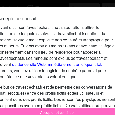
h
favorite_border
Rechercher
S'inscrire
ccepte ce qui suit :
Description
vant d'utiliser travestiechat.fr, nous souhaitons attirer ton
ttention sur les points suivants : travestiechat.fr contient du
N'a pas encore saisi de description
atériel sexuellement explicite non censuré et inapproprié pour
Cherche
es mineurs. Tu dois avoir au moins 18 ans et avoir atteint l'âge 
onsentement dans ton lieu de résidence pour accéder à
N'a spécifié aucune préférence
ravestiechat.fr. Les mineurs sont exclus de travestiechat.fr et
oivent
quitter ce site Web immédiatement en cliquant ici.
arents, veuillez utiliser le logiciel de contrôle parental pour
ontrôler ce que vos enfants voient en ligne.
e but de travestiechat.fr est de permettre des conversations de
hat (érotiques) entre des profils fictifs et des utilisateurs et
ontient donc des profils fictifs. Les rencontres physiques ne son
as possibles avec ces profils fictifs. De vrais utilisateurs peuven
galement être trouvés sur le site Web. Afin de différencier ces
Accepter et continuer