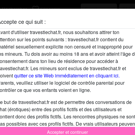
h
favorite_border
Rechercher
S'inscrire
ccepte ce qui suit :
Description
person_pin
vant d'utiliser travestiechat.fr, nous souhaitons attirer ton
ttention sur les points suivants : travestiechat.fr contient du
Je suis désemparé ces derniers jours et j'
atériel sexuellement explicite non censuré et inapproprié pour
temps libre pour trouver des gars qui pou
es mineurs. Tu dois avoir au moins 18 ans et avoir atteint l'âge 
manières possibles. Je pense aussi que ce 
onsentement dans ton lieu de résidence pour accéder à
sont ceux qui peuvent correspondre à ma 
ravestiechat.fr. Les mineurs sont exclus de travestiechat.fr et
Cherche
oivent
quitter ce site Web immédiatement en cliquant ici.
arents, veuillez utiliser le logiciel de contrôle parental pour
Transexuelle, Bisexuel(le), Asiatique, 26-
ontrôler ce que vos enfants voient en ligne.
e but de travestiechat.fr est de permettre des conversations de
Tags
hat (érotiques) entre des profils fictifs et des utilisateurs et
Oral
Voyeur
Maîtresse
ontient donc des profils fictifs. Les rencontres physiques ne son
as possibles avec ces profils fictifs. De vrais utilisateurs peuven
galement être trouvés sur le site Web. Afin de différencier ces
Accepter et continuer