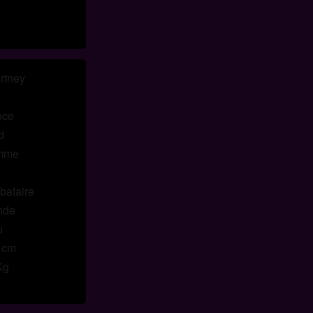
Je reconnais que les personnes apparaissant sur les photos
de la page de destination ou dans les profils fictifs peuvent
ne pas être des membres réels de travestiechat.fr et que
certaines données sont fournies à titre d'illustration
uniquement.
rtney
Je reconnais que travestiechat.fr n'enquête pas sur les
antécédents de ses membres et que le site Web ne tente pa
nce
autrement de vérifier l'exactitude des déclarations faites par
d
ses membres.
mme
bataire
nde
u
 cm
Kg