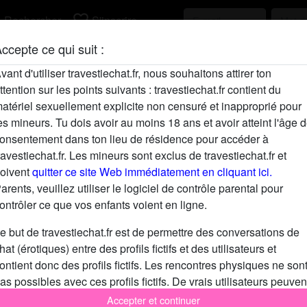
h
favorite_border
Rechercher
S'inscrire
ccepte ce qui suit :
Description
vant d'utiliser travestiechat.fr, nous souhaitons attirer ton
ttention sur les points suivants : travestiechat.fr contient du
Courtney 32 ans passive Dispo en soirée
atériel sexuellement explicite non censuré et inapproprié pour
Cherche
es mineurs. Tu dois avoir au moins 18 ans et avoir atteint l'âge 
onsentement dans ton lieu de résidence pour accéder à
Homme, Musclé(e), En forme, Mince, Africa
ravestiechat.fr. Les mineurs sont exclus de travestiechat.fr et
18-25, 26-35, 36-54
oivent
quitter ce site Web immédiatement en cliquant ici.
arents, veuillez utiliser le logiciel de contrôle parental pour
Tags
ontrôler ce que vos enfants voient en ligne.
Fellation
Romantique
e but de travestiechat.fr est de permettre des conversations de
hat (érotiques) entre des profils fictifs et des utilisateurs et
Extérieur
Sans préservatif
ontient donc des profils fictifs. Les rencontres physiques ne son
as possibles avec ces profils fictifs. De vrais utilisateurs peuven
Fessée
galement être trouvés sur le site Web. Afin de différencier ces
Accepter et continuer