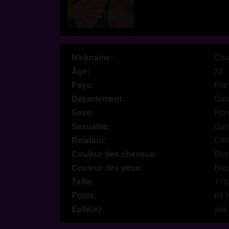
Nickname:
Cou
Âge:
32
Pays:
Fra
Département:
Gar
Sexe:
Ho
Sexualité:
Gay
Relation:
Céli
Couleur des cheveux:
Blo
Couleur des yeux:
Ble
Taille:
170
Poids:
60 
Épilé(e):
yes