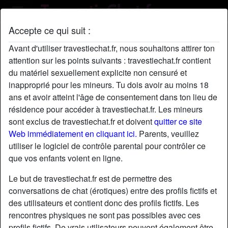
Accepte ce qui suit :
Profil de MichelineBre1
Avant d'utiliser travestiechat.fr, nous souhaitons attirer ton
attention sur les points suivants : travestiechat.fr contient
du matériel sexuellement explicite non censuré et
inapproprié pour les mineurs. Tu dois avoir au moins 18
ans et avoir atteint l'âge de consentement dans ton lieu de
résidence pour accéder à travestiechat.fr. Les mineurs
sont exclus de travestiechat.fr et doivent
quitter ce site
Web immédiatement en cliquant ici.
Parents, veuillez
utiliser le logiciel de contrôle parental pour contrôler ce
que vos enfants voient en ligne.
Le but de travestiechat.fr est de permettre des
conversations de chat (érotiques) entre des profils fictifs et
des utilisateurs et contient donc des profils fictifs. Les
rencontres physiques ne sont pas possibles avec ces
star
chat
Ajouter
Discuter !
profils fictifs. De vrais utilisateurs peuvent également être