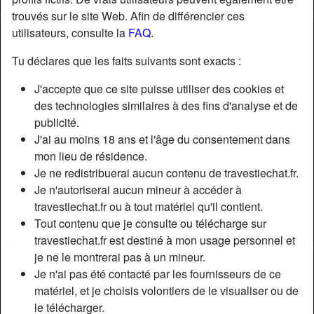
trouvés sur le site Web. Afin de différencier ces
utilisateurs, consulte la
FAQ
.
Nickname:
MichelineBre1
Âge:
35
Tu déclares que les faits suivants sont exacts :
Pays:
France
J'accepte que ce site puisse utiliser des cookies et
Département:
Gironde
des technologies similaires à des fins d'analyse et de
Sexe:
Transexuelle
publicité.
Sexualité:
Bisexuel(le)
J'ai au moins 18 ans et l'âge du consentement dans
Relation:
Célibataire
mon lieu de résidence.
Couleur des cheveux:
Blonde
Je ne redistribuerai aucun contenu de travestiechat.fr.
Couleur des yeux:
Brun
Je n'autoriserai aucun mineur à accéder à
travestiechat.fr ou à tout matériel qu'il contient.
Épilé(e):
Oui
Tout contenu que je consulte ou télécharge sur
Fumeur(euse):
À l'occasion
travestiechat.fr est destiné à mon usage personnel et
je ne le montrerai pas à un mineur.
Description
person_pin
Je n'ai pas été contacté par les fournisseurs de ce
matériel, et je choisis volontiers de le visualiser ou de
Salutations distinguées aux hommes très chauds et
le télécharger.
soumis se trouvant ici. Je suis Micheline (mon pseudo sur