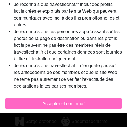
Je reconnais que travestiechat.fr inclut des profils
le tchat MichelineBr1), je suis une maîtresse shemale très
fictifs créés et exploités par le site Web qui peuvent
coquine et un brin autoritaire. Je suis en transition depuis
communiquer avec moi à des fins promotionnelles et
plusieurs années déjà, je me sens bien ainsi, je n’ai pas le
autres.
besoin de me faire opérer pour terminer mon changement
Je reconnais que les personnes apparaissant sur les
de sexe, j’aime mon pénis. Je sais que pour certain c’est
photos de la page de destination ou dans les profils
incompréhensible, mais je ne vous demande pas de
fictifs peuvent ne pas être des membres réels de
comprendre ce qui se passe dans ma tête non plus hehe !!
travestiechat.fr et que certaines données sont fournies
Cherche
à titre d'illustration uniquement.
Je reconnais que travestiechat.fr n'enquête pas sur
Homme, Femme, Transexuelle, Hétéro, Gay, Bisexuel(le)
les antécédents de ses membres et que le site Web
ne tente pas autrement de vérifier l'exactitude des
Tags
déclarations faites par ses membres.
Fellation
Drogues douces
Branlette
Accepter et continuer
Extérieur
Anal
Sans préservatif
Gorge profonde
Sadomasochisme