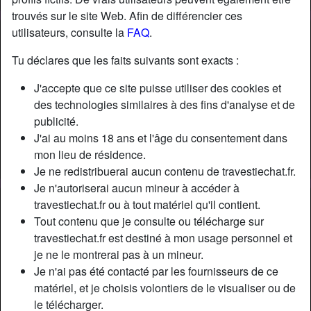
trouvés sur le site Web. Afin de différencier ces
utilisateurs, consulte la
FAQ
.
Tu déclares que les faits suivants sont exacts :
J'accepte que ce site puisse utiliser des cookies et
des technologies similaires à des fins d'analyse et de
publicité.
J'ai au moins 18 ans et l'âge du consentement dans
mon lieu de résidence.
Je ne redistribuerai aucun contenu de travestiechat.fr.
Je n'autoriserai aucun mineur à accéder à
travestiechat.fr ou à tout matériel qu'il contient.
Nickname:
ClaireDerocles
Tout contenu que je consulte ou télécharge sur
Âge:
41
travestiechat.fr est destiné à mon usage personnel et
Pays:
France
je ne le montrerai pas à un mineur.
Département:
Gironde
Je n'ai pas été contacté par les fournisseurs de ce
Sexe:
Transexuelle
matériel, et je choisis volontiers de le visualiser ou de
Sexualité:
Bisexuel(le)
le télécharger.