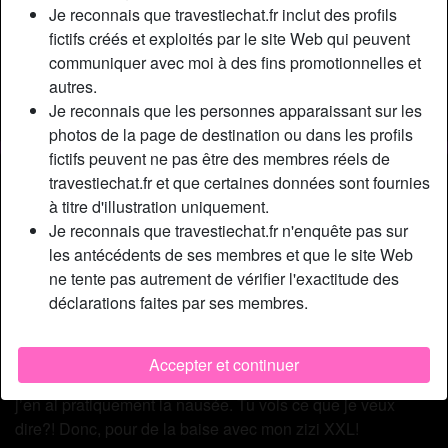
Relation:
Célibataire
Je reconnais que travestiechat.fr inclut des profils
Couleur des cheveux:
Blonde
fictifs créés et exploités par le site Web qui peuvent
communiquer avec moi à des fins promotionnelles et
Couleur des yeux:
Bleu
autres.
Épilé(e):
Oui
Je reconnais que les personnes apparaissant sur les
Fumeur(euse):
À l'occasion
photos de la page de destination ou dans les profils
fictifs peuvent ne pas être des membres réels de
Description
person_pin
travestiechat.fr et que certaines données sont fournies
à titre d'illustration uniquement.
C’est fou l’effet des hormones. Depuis que je suis sous
Je reconnais que travestiechat.fr n'enquête pas sur
traitement, non seulement je me transforme en femme
les antécédents de ses membres et que le site Web
hyper sexy au corps voluptueux mais mon sexe grossit
ne tente pas autrement de vérifier l'exactitude des
aussi, c’est dingue. J’ai tout pour te faire passer une nuit
déclarations faites par ses membres.
d’enfer. Si mon corps de ladyboy te fait bander, contacte-
moi au plus vite car je suis pleine d’envies. J’ai bien trop
besoin de m’éclater. La petite vie en famille, en épouse
Accepter et continuer
fidèle et dévouée, c’est très peu pour moi, juste d’y penser
j’en ai pratiquement la nausée. Tu vois ce que je veux
dire?! Donc, pour de la baise avec mon zizi XXL!