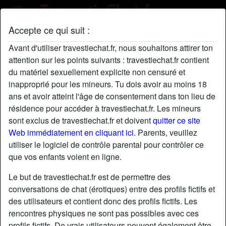
Accepte ce qui suit :
Profil de ClaireDerocles
Avant d'utiliser travestiechat.fr, nous souhaitons attirer ton
attention sur les points suivants : travestiechat.fr contient
du matériel sexuellement explicite non censuré et
inapproprié pour les mineurs. Tu dois avoir au moins 18
ans et avoir atteint l'âge de consentement dans ton lieu de
résidence pour accéder à travestiechat.fr. Les mineurs
sont exclus de travestiechat.fr et doivent
quitter ce site
Web immédiatement en cliquant ici.
Parents, veuillez
utiliser le logiciel de contrôle parental pour contrôler ce
que vos enfants voient en ligne.
Le but de travestiechat.fr est de permettre des
conversations de chat (érotiques) entre des profils fictifs et
des utilisateurs et contient donc des profils fictifs. Les
rencontres physiques ne sont pas possibles avec ces
star
chat
Ajouter
Discuter !
profils fictifs. De vrais utilisateurs peuvent également être