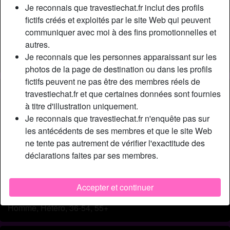
Relation:
Célibataire
Je reconnais que travestiechat.fr inclut des profils
Couleur des cheveux:
Foncé
fictifs créés et exploités par le site Web qui peuvent
communiquer avec moi à des fins promotionnelles et
Poids:
67 Kg
autres.
Épilé(e):
Oui
Je reconnais que les personnes apparaissant sur les
Fumeur(euse):
Oui
photos de la page de destination ou dans les profils
fictifs peuvent ne pas être des membres réels de
Description
person_pin
travestiechat.fr et que certaines données sont fournies
à titre d'illustration uniquement.
Chantal travesti sexy. Je recherche un mec sexy, viril et
Je reconnais que travestiechat.fr n'enquête pas sur
chaud. Un homme + de 50 ans, je suis a l'écoute de toutes
les antécédents de ses membres et que le site Web
vos propositions. Pour une relation discrète. J'aime les
ne tente pas autrement de vérifier l'exactitude des
jeux de rôles, faire des vidéos avec visage caché. Envoyer
déclarations faites par ses membres.
tous vos envies, désirs et fantasmes, les scénarios
apprécier. Discrétion, hygiène demandé et assuré.
Accepter et continuer
Cherche
Homme, Hétéro, 36-54, 55+