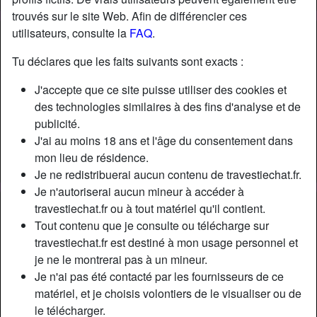
trouvés sur le site Web. Afin de différencier ces
utilisateurs, consulte la
FAQ
.
Tu déclares que les faits suivants sont exacts :
J'accepte que ce site puisse utiliser des cookies et
des technologies similaires à des fins d'analyse et de
publicité.
J'ai au moins 18 ans et l'âge du consentement dans
mon lieu de résidence.
Je ne redistribuerai aucun contenu de travestiechat.fr.
Je n'autoriserai aucun mineur à accéder à
travestiechat.fr ou à tout matériel qu'il contient.
Nickname:
Chantal90
Tout contenu que je consulte ou télécharge sur
Âge:
35
travestiechat.fr est destiné à mon usage personnel et
Pays:
France
je ne le montrerai pas à un mineur.
Département:
Gironde
Je n'ai pas été contacté par les fournisseurs de ce
Sexe:
Transexuelle
matériel, et je choisis volontiers de le visualiser ou de
Sexualité:
Bisexuel(le)
le télécharger.