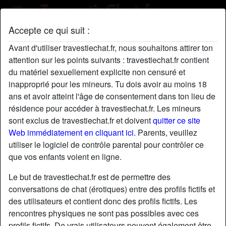
Accepte ce qui suit :
Profil de Chantal90
Avant d'utiliser travestiechat.fr, nous souhaitons attirer ton
attention sur les points suivants : travestiechat.fr contient
du matériel sexuellement explicite non censuré et
inapproprié pour les mineurs. Tu dois avoir au moins 18
ans et avoir atteint l'âge de consentement dans ton lieu de
résidence pour accéder à travestiechat.fr. Les mineurs
sont exclus de travestiechat.fr et doivent
quitter ce site
Web immédiatement en cliquant ici.
Parents, veuillez
utiliser le logiciel de contrôle parental pour contrôler ce
que vos enfants voient en ligne.
Le but de travestiechat.fr est de permettre des
conversations de chat (érotiques) entre des profils fictifs et
des utilisateurs et contient donc des profils fictifs. Les
rencontres physiques ne sont pas possibles avec ces
star
chat
Ajouter
Discuter !
profils fictifs. De vrais utilisateurs peuvent également être