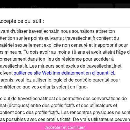
h
favorite_border
Rechercher
S'inscrire
ccepte ce qui suit :
Description
vant d'utiliser travestiechat.fr, nous souhaitons attirer ton
ttention sur les points suivants : travestiechat.fr contient du
N'a pas encore saisi de description
atériel sexuellement explicite non censuré et inapproprié pour
Cherche
es mineurs. Tu dois avoir au moins 18 ans et avoir atteint l'âge 
onsentement dans ton lieu de résidence pour accéder à
N'a spécifié aucune préférence
ravestiechat.fr. Les mineurs sont exclus de travestiechat.fr et
oivent
quitter ce site Web immédiatement en cliquant ici.
arents, veuillez utiliser le logiciel de contrôle parental pour
ontrôler ce que vos enfants voient en ligne.
e but de travestiechat.fr est de permettre des conversations de
hat (érotiques) entre des profils fictifs et des utilisateurs et
ontient donc des profils fictifs. Les rencontres physiques ne son
as possibles avec ces profils fictifs. De vrais utilisateurs peuven
galement être trouvés sur le site Web. Afin de différencier ces
Accepter et continuer