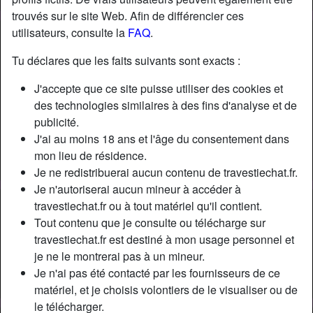
trouvés sur le site Web. Afin de différencier ces
utilisateurs, consulte la
FAQ
.
Tu déclares que les faits suivants sont exacts :
J'accepte que ce site puisse utiliser des cookies et
des technologies similaires à des fins d'analyse et de
publicité.
J'ai au moins 18 ans et l'âge du consentement dans
mon lieu de résidence.
Je ne redistribuerai aucun contenu de travestiechat.fr.
Je n'autoriserai aucun mineur à accéder à
travestiechat.fr ou à tout matériel qu'il contient.
Nickname:
Coolguy
Tout contenu que je consulte ou télécharge sur
Âge:
47
travestiechat.fr est destiné à mon usage personnel et
Pays:
France
je ne le montrerai pas à un mineur.
Département:
Hérault
Je n'ai pas été contacté par les fournisseurs de ce
Sexe:
Homme
matériel, et je choisis volontiers de le visualiser ou de
le télécharger.