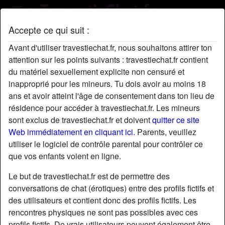
Accepte ce qui suit :
Profil de Coolguy
Avant d'utiliser travestiechat.fr, nous souhaitons attirer ton
attention sur les points suivants : travestiechat.fr contient
du matériel sexuellement explicite non censuré et
inapproprié pour les mineurs. Tu dois avoir au moins 18
ans et avoir atteint l'âge de consentement dans ton lieu de
résidence pour accéder à travestiechat.fr. Les mineurs
sont exclus de travestiechat.fr et doivent
quitter ce site
Web immédiatement en cliquant ici.
Parents, veuillez
utiliser le logiciel de contrôle parental pour contrôler ce
que vos enfants voient en ligne.
Le but de travestiechat.fr est de permettre des
conversations de chat (érotiques) entre des profils fictifs et
des utilisateurs et contient donc des profils fictifs. Les
rencontres physiques ne sont pas possibles avec ces
star
chat
Ajouter
Discuter !
profils fictifs. De vrais utilisateurs peuvent également être