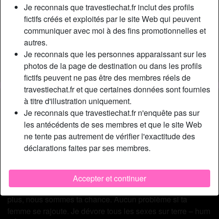
Relation:
Célibataire
Je reconnais que travestiechat.fr inclut des profils
Couleur des cheveux:
Foncé
fictifs créés et exploités par le site Web qui peuvent
communiquer avec moi à des fins promotionnelles et
Couleur des yeux:
Brun
autres.
Poids:
72 Kg
Je reconnais que les personnes apparaissant sur les
Épilé(e):
Oui
photos de la page de destination ou dans les profils
Fumeur(euse):
À l'occasion
fictifs peuvent ne pas être des membres réels de
travestiechat.fr et que certaines données sont fournies
Description
person_pin
à titre d'illustration uniquement.
Je reconnais que travestiechat.fr n'enquête pas sur
Je vis déjà avec un mec et on aimerait beaucoup que tu
les antécédents de ses membres et que le site Web
viennes nous rejoindre dans notre lit. Nous sommes un
ne tente pas autrement de vérifier l'exactitude des
couple très libertin. Moi, c’est Julie, t-girl avec des seins
déclarations faites par ses membres.
refaits, sous hormones et très sexy. Mon homme est discret
et pas jaloux. Panique pas. On n’est pas à notre première
relation libertine et ça s’est toujours bien passé. Il n’y a pas
Accepter et continuer
de raison que ça change. Alors si l’idée t’attire, n’hésite
plus, nous sommes ta chance. Aucun problème si ta
femme se rajoute. Je dévore tous les sexes sur terre – hum