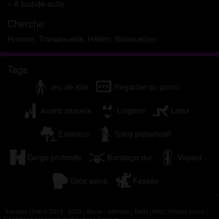
– À tout-de-suite
Cherche
Homme, Transexuelle, Hétéro, Bisexuel(le)
Tags
Jeu de rôle
Regarder du porno
Jouets sexuels
Lingerie
Latex
Extérieur
Sans préservatif
Gorge profonde
Bondage dur
Voyeur
Gros seins
Fessée
Travestie Chat © 2012 - 2026
|
Abuse
|
Sitemap
|
Tarifs
|
FAQ
|
Privacy policy
|
Conditions générales d'utilisation
|
Contact