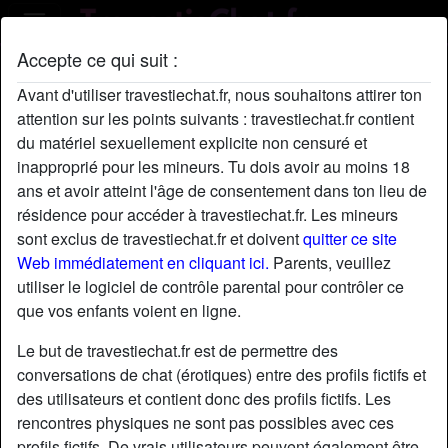
Accepte ce qui suit :
Profil de Fabienne8787
Avant d'utiliser travestiechat.fr, nous souhaitons attirer ton
attention sur les points suivants : travestiechat.fr contient
du matériel sexuellement explicite non censuré et
inapproprié pour les mineurs. Tu dois avoir au moins 18
ans et avoir atteint l'âge de consentement dans ton lieu de
résidence pour accéder à travestiechat.fr. Les mineurs
sont exclus de travestiechat.fr et doivent
quitter ce site
Web immédiatement en cliquant ici.
Parents, veuillez
utiliser le logiciel de contrôle parental pour contrôler ce
que vos enfants voient en ligne.
Le but de travestiechat.fr est de permettre des
conversations de chat (érotiques) entre des profils fictifs et
des utilisateurs et contient donc des profils fictifs. Les
rencontres physiques ne sont pas possibles avec ces
star
chat
Ajouter
Discuter !
profils fictifs. De vrais utilisateurs peuvent également être