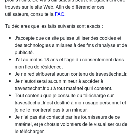
trouvés sur le site Web. Afin de différencier ces
utilisateurs, consulte la
FAQ
.
Tu déclares que les faits suivants sont exacts :
J'accepte que ce site puisse utiliser des cookies et
des technologies similaires à des fins d'analyse et de
publicité.
J'ai au moins 18 ans et l'âge du consentement dans
mon lieu de résidence.
Je ne redistribuerai aucun contenu de travestiechat.fr.
Je n'autoriserai aucun mineur à accéder à
travestiechat.fr ou à tout matériel qu'il contient.
Nickname:
Fabienne8787
Tout contenu que je consulte ou télécharge sur
Âge:
36
travestiechat.fr est destiné à mon usage personnel et
Pays:
France
je ne le montrerai pas à un mineur.
Département:
Haut-Rhin
Je n'ai pas été contacté par les fournisseurs de ce
Sexe:
Transexuelle
matériel, et je choisis volontiers de le visualiser ou de
Sexualité:
Bisexuel(le)
le télécharger.