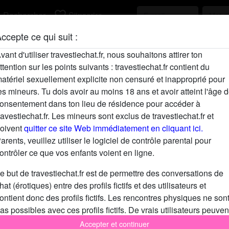
h
favorite_border
Rechercher
S'inscrire
ccepte ce qui suit :
Description
vant d'utiliser travestiechat.fr, nous souhaitons attirer ton
ttention sur les points suivants : travestiechat.fr contient du
N'a pas encore saisi de description
atériel sexuellement explicite non censuré et inapproprié pour
Cherche
es mineurs. Tu dois avoir au moins 18 ans et avoir atteint l'âge 
onsentement dans ton lieu de résidence pour accéder à
N'a spécifié aucune préférence
ravestiechat.fr. Les mineurs sont exclus de travestiechat.fr et
oivent
quitter ce site Web immédiatement en cliquant ici.
arents, veuillez utiliser le logiciel de contrôle parental pour
ontrôler ce que vos enfants voient en ligne.
e but de travestiechat.fr est de permettre des conversations de
hat (érotiques) entre des profils fictifs et des utilisateurs et
ontient donc des profils fictifs. Les rencontres physiques ne son
as possibles avec ces profils fictifs. De vrais utilisateurs peuven
galement être trouvés sur le site Web. Afin de différencier ces
Accepter et continuer