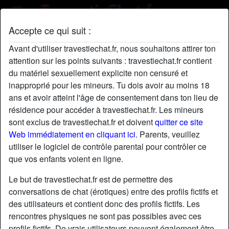
Accepte ce qui suit :
Profil de GiselleSpangher
Avant d'utiliser travestiechat.fr, nous souhaitons attirer ton
attention sur les points suivants : travestiechat.fr contient
du matériel sexuellement explicite non censuré et
inapproprié pour les mineurs. Tu dois avoir au moins 18
ans et avoir atteint l'âge de consentement dans ton lieu de
résidence pour accéder à travestiechat.fr. Les mineurs
sont exclus de travestiechat.fr et doivent
quitter ce site
Web immédiatement en cliquant ici.
Parents, veuillez
utiliser le logiciel de contrôle parental pour contrôler ce
que vos enfants voient en ligne.
Le but de travestiechat.fr est de permettre des
conversations de chat (érotiques) entre des profils fictifs et
des utilisateurs et contient donc des profils fictifs. Les
rencontres physiques ne sont pas possibles avec ces
star
chat
Ajouter
Discuter !
profils fictifs. De vrais utilisateurs peuvent également être