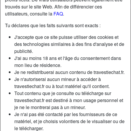
trouvés sur le site Web. Afin de différencier ces
utilisateurs, consulte la
FAQ
.
Tu déclares que les faits suivants sont exacts :
J'accepte que ce site puisse utiliser des cookies et
des technologies similaires à des fins d'analyse et de
publicité.
J'ai au moins 18 ans et l'âge du consentement dans
mon lieu de résidence.
Je ne redistribuerai aucun contenu de travestiechat.fr.
Je n'autoriserai aucun mineur à accéder à
travestiechat.fr ou à tout matériel qu'il contient.
Nickname:
GiselleSpangher
Tout contenu que je consulte ou télécharge sur
Âge:
30
travestiechat.fr est destiné à mon usage personnel et
Pays:
France
je ne le montrerai pas à un mineur.
Département:
Hautes-Pyrénées
Je n'ai pas été contacté par les fournisseurs de ce
Sexe:
Transexuelle
matériel, et je choisis volontiers de le visualiser ou de
Sexualité:
Bisexuel(le)
le télécharger.