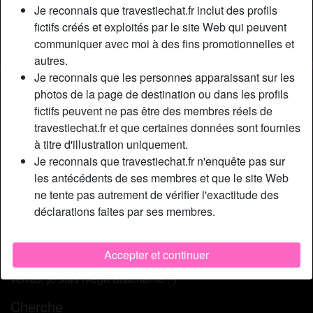
Relation:
En couple
Je reconnais que travestiechat.fr inclut des profils
Épilé(e):
Oui
fictifs créés et exploités par le site Web qui peuvent
communiquer avec moi à des fins promotionnelles et
Fumeur(euse):
Non
autres.
Je reconnais que les personnes apparaissant sur les
Description
person_pin
photos de la page de destination ou dans les profils
fictifs peuvent ne pas être des membres réels de
Je suis à Orléans pour quelques années, là je suis
travestiechat.fr et que certaines données sont fournies
gravement perdue, je ne connais rien de cette ville, pas de
à titre d'illustration uniquement.
petit copain, pas d’amis, personne! Je suis à la recherche
Je reconnais que travestiechat.fr n'enquête pas sur
de gens super cools pour m’aider. J’arrive d’Asie où vit ma
les antécédents de ses membres et que le site Web
famille maternelle et j’essaie de rejoindre ma famille
ne tente pas autrement de vérifier l'exactitude des
paternelle qui, elle, est française. Mais entre temps, je suis
déclarations faites par ses membres.
paumée à Orléans. Je manque d’amour aussi et même de
sexe. Je trouve que je suis une shemale plutôt canon, le
métissage ça fait classe et érotique. N’hésite pas à
Accepter et continuer
m’écrire ici sur ce site, je suis connectée tous les jours. Tu
verras, je suis méga attachante ;-)
Cherche