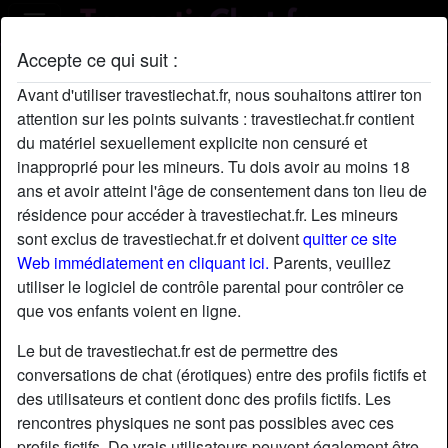
Accepte ce qui suit :
Profil de ChristelleErrisi
Avant d'utiliser travestiechat.fr, nous souhaitons attirer ton
attention sur les points suivants : travestiechat.fr contient
du matériel sexuellement explicite non censuré et
inapproprié pour les mineurs. Tu dois avoir au moins 18
ans et avoir atteint l'âge de consentement dans ton lieu de
résidence pour accéder à travestiechat.fr. Les mineurs
sont exclus de travestiechat.fr et doivent
quitter ce site
Web immédiatement en cliquant ici.
Parents, veuillez
utiliser le logiciel de contrôle parental pour contrôler ce
que vos enfants voient en ligne.
Le but de travestiechat.fr est de permettre des
conversations de chat (érotiques) entre des profils fictifs et
des utilisateurs et contient donc des profils fictifs. Les
rencontres physiques ne sont pas possibles avec ces
star
chat
Ajouter
Discuter !
profils fictifs. De vrais utilisateurs peuvent également être