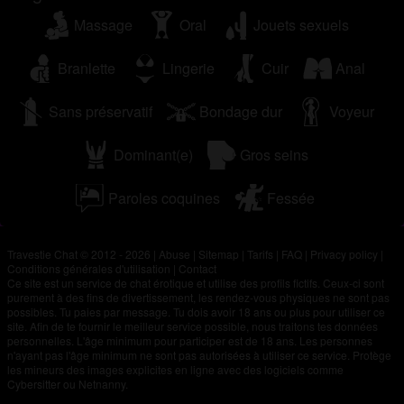
Massage
Oral
Jouets sexuels
Branlette
Lingerie
Cuir
Anal
Sans préservatif
Bondage dur
Voyeur
Dominant(e)
Gros seins
Paroles coquines
Fessée
Travestie Chat © 2012 - 2026
|
Abuse
|
Sitemap
|
Tarifs
|
FAQ
|
Privacy policy
|
Conditions générales d'utilisation
|
Contact
Ce site est un service de chat érotique et utilise des profils fictifs. Ceux-ci sont
purement à des fins de divertissement, les rendez-vous physiques ne sont pas
possibles. Tu paies par message. Tu dois avoir 18 ans ou plus pour utiliser ce
site. Afin de te fournir le meilleur service possible, nous traitons tes données
personnelles. L'âge minimum pour participer est de 18 ans. Les personnes
n'ayant pas l'âge minimum ne sont pas autorisées à utiliser ce service. Protège
les mineurs des images explicites en ligne avec des logiciels comme
Cybersitter ou Netnanny.