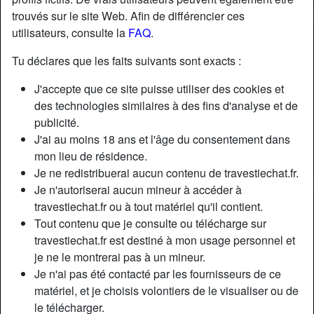
trouvés sur le site Web. Afin de différencier ces
utilisateurs, consulte la
FAQ
.
Tu déclares que les faits suivants sont exacts :
J'accepte que ce site puisse utiliser des cookies et
des technologies similaires à des fins d'analyse et de
publicité.
J'ai au moins 18 ans et l'âge du consentement dans
mon lieu de résidence.
Je ne redistribuerai aucun contenu de travestiechat.fr.
Je n'autoriserai aucun mineur à accéder à
travestiechat.fr ou à tout matériel qu'il contient.
Nickname:
ChristelleErrisi
Tout contenu que je consulte ou télécharge sur
Âge:
31
travestiechat.fr est destiné à mon usage personnel et
Pays:
France
je ne le montrerai pas à un mineur.
Département:
Hauts-de-Seine
Je n'ai pas été contacté par les fournisseurs de ce
Sexe:
Transexuelle
matériel, et je choisis volontiers de le visualiser ou de
Sexualité:
Bisexuel(le)
le télécharger.