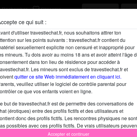
h
favorite_border
Rechercher
S'inscrire
ccepte ce qui suit :
Description
vant d'utiliser travestiechat.fr, nous souhaitons attirer ton
ttention sur les points suivants : travestiechat.fr contient du
N'a pas encore saisi de description
atériel sexuellement explicite non censuré et inapproprié pour
Cherche
es mineurs. Tu dois avoir au moins 18 ans et avoir atteint l'âge 
onsentement dans ton lieu de résidence pour accéder à
N'a spécifié aucune préférence
ravestiechat.fr. Les mineurs sont exclus de travestiechat.fr et
oivent
quitter ce site Web immédiatement en cliquant ici.
arents, veuillez utiliser le logiciel de contrôle parental pour
ontrôler ce que vos enfants voient en ligne.
e but de travestiechat.fr est de permettre des conversations de
hat (érotiques) entre des profils fictifs et des utilisateurs et
ontient donc des profils fictifs. Les rencontres physiques ne son
as possibles avec ces profils fictifs. De vrais utilisateurs peuven
galement être trouvés sur le site Web. Afin de différencier ces
Accepter et continuer