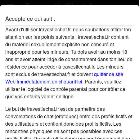
Accepte ce qui suit :
Profil de Belle
Avant d'utiliser travestiechat.fr, nous souhaitons attirer ton
attention sur les points suivants : travestiechat.fr contient
du matériel sexuellement explicite non censuré et
inapproprié pour les mineurs. Tu dois avoir au moins 18
ans et avoir atteint l'âge de consentement dans ton lieu de
résidence pour accéder à travestiechat.fr. Les mineurs
sont exclus de travestiechat.fr et doivent
quitter ce site
Web immédiatement en cliquant ici.
Parents, veuillez
utiliser le logiciel de contrôle parental pour contrôler ce
que vos enfants voient en ligne.
Le but de travestiechat.fr est de permettre des
conversations de chat (érotiques) entre des profils fictifs et
des utilisateurs et contient donc des profils fictifs. Les
rencontres physiques ne sont pas possibles avec ces
star
chat
Ajouter
Discuter !
profils fictifs. De vrais utilisateurs peuvent également être