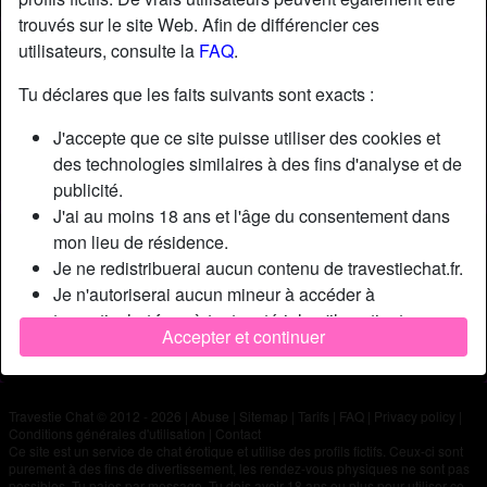
trouvés sur le site Web. Afin de différencier ces
utilisateurs, consulte la
FAQ
.
Nickname:
Belle
Âge:
26
Tu déclares que les faits suivants sont exacts :
Pays:
France
J'accepte que ce site puisse utiliser des cookies et
Département:
Loiret
des technologies similaires à des fins d'analyse et de
Sexe:
Homme
publicité.
J'ai au moins 18 ans et l'âge du consentement dans
Description
mon lieu de résidence.
Je ne redistribuerai aucun contenu de travestiechat.fr.
N'a pas encore saisi de description
Je n'autoriserai aucun mineur à accéder à
Cherche
travestiechat.fr ou à tout matériel qu'il contient.
Accepter et continuer
Tout contenu que je consulte ou télécharge sur
N'a spécifié aucune préférence
travestiechat.fr est destiné à mon usage personnel et
je ne le montrerai pas à un mineur.
Travestie Chat © 2012 - 2026
|
Abuse
|
Sitemap
|
Tarifs
|
FAQ
|
Privacy policy
|
Je n'ai pas été contacté par les fournisseurs de ce
Conditions générales d'utilisation
|
Contact
matériel, et je choisis volontiers de le visualiser ou de
Ce site est un service de chat érotique et utilise des profils fictifs. Ceux-ci sont
purement à des fins de divertissement, les rendez-vous physiques ne sont pas
le télécharger.
possibles. Tu paies par message. Tu dois avoir 18 ans ou plus pour utiliser ce