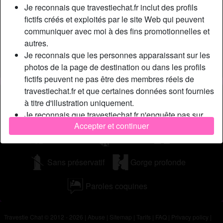
cette première fois sera marqué à jamais dans ton esprit
Je reconnais que travestiechat.fr inclut des profils
par la suite, de manière positive :) Je te dis donc à très
fictifs créés et exploités par le site Web qui peuvent
bientôt et je me tarde de lire ta réponse ! JulieAnne xx
communiquer avec moi à des fins promotionnelles et
autres.
Cherche
Je reconnais que les personnes apparaissant sur les
Homme, Hétéro, Bisexuel(le), Asiatique
photos de la page de destination ou dans les profils
fictifs peuvent ne pas être des membres réels de
travestiechat.fr et que certaines données sont fournies
Tags
à titre d'illustration uniquement.
Massage
Fellation
Oral
Je reconnais que travestiechat.fr n'enquête pas sur
Accepter et continuer
les antécédents de ses membres et que le site Web
Romantique
Branlette
Anal
ne tente pas autrement de vérifier l'exactitude des
déclarations faites par ses membres.
Sans préservatif
Gorge profonde
Paroles coquines
Travestie Chat © 2012 - 2026
|
Abuse
|
Sitemap
|
Tarifs
|
FAQ
|
Privacy policy
|