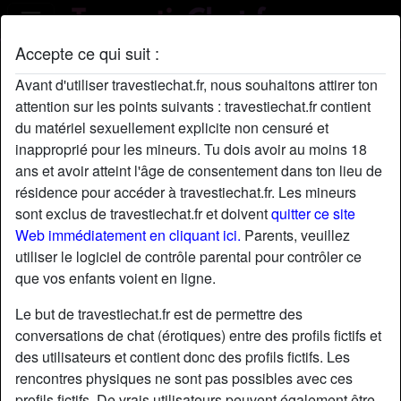
Accepte ce qui suit :
Profil de JulieAnne
Avant d'utiliser travestiechat.fr, nous souhaitons attirer ton
attention sur les points suivants : travestiechat.fr contient
du matériel sexuellement explicite non censuré et
inapproprié pour les mineurs. Tu dois avoir au moins 18
ans et avoir atteint l'âge de consentement dans ton lieu de
résidence pour accéder à travestiechat.fr. Les mineurs
sont exclus de travestiechat.fr et doivent
quitter ce site
Web immédiatement en cliquant ici.
Parents, veuillez
utiliser le logiciel de contrôle parental pour contrôler ce
que vos enfants voient en ligne.
Le but de travestiechat.fr est de permettre des
conversations de chat (érotiques) entre des profils fictifs et
des utilisateurs et contient donc des profils fictifs. Les
rencontres physiques ne sont pas possibles avec ces
star
chat
Ajouter
Discuter !
profils fictifs. De vrais utilisateurs peuvent également être