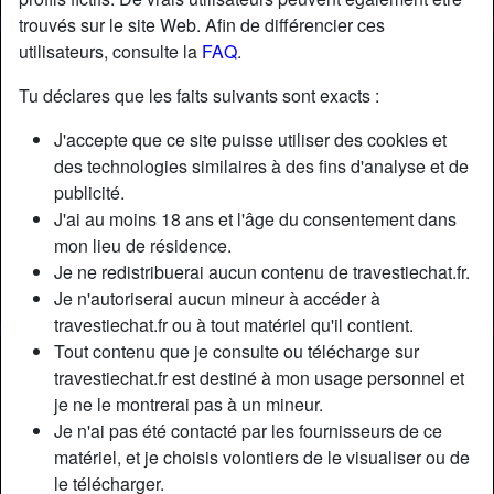
trouvés sur le site Web. Afin de différencier ces
utilisateurs, consulte la
FAQ
.
Nickname:
JulieAnne
Âge:
34
Tu déclares que les faits suivants sont exacts :
Pays:
France
J'accepte que ce site puisse utiliser des cookies et
Département:
Lot-et-Garonne
des technologies similaires à des fins d'analyse et de
Sexe:
Transexuelle
publicité.
Sexualité:
Gay
J'ai au moins 18 ans et l'âge du consentement dans
Relation:
Célibataire
mon lieu de résidence.
Couleur des cheveux:
Blonde
Je ne redistribuerai aucun contenu de travestiechat.fr.
Épilé(e):
Oui
Je n'autoriserai aucun mineur à accéder à
travestiechat.fr ou à tout matériel qu'il contient.
Tout contenu que je consulte ou télécharge sur
Description
person_pin
travestiechat.fr est destiné à mon usage personnel et
Je suis ici pour trouver un homme débutant ou peu
je ne le montrerai pas à un mineur.
expérimenté avec les demoiselles comme moi (Trans) afin
Je n'ai pas été contacté par les fournisseurs de ce
de le dépuceler et par le fait même l’initier aux joies du
matériel, et je choisis volontiers de le visualiser ou de
sexe !!! Je suis douce et très sensuelle, je suis certaine que
le télécharger.