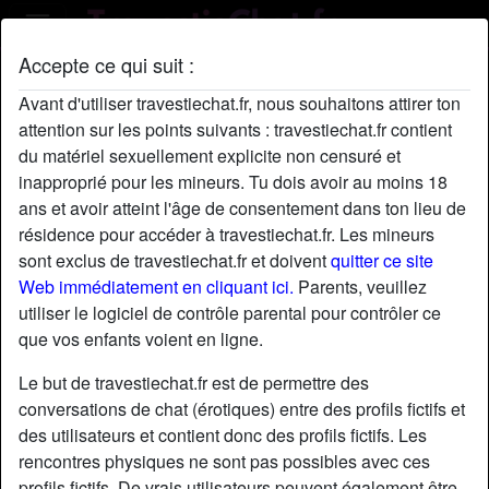
Accepte ce qui suit :
Profil de Skode
Avant d'utiliser travestiechat.fr, nous souhaitons attirer ton
attention sur les points suivants : travestiechat.fr contient
du matériel sexuellement explicite non censuré et
inapproprié pour les mineurs. Tu dois avoir au moins 18
ans et avoir atteint l'âge de consentement dans ton lieu de
résidence pour accéder à travestiechat.fr. Les mineurs
sont exclus de travestiechat.fr et doivent
quitter ce site
Web immédiatement en cliquant ici.
Parents, veuillez
utiliser le logiciel de contrôle parental pour contrôler ce
que vos enfants voient en ligne.
Le but de travestiechat.fr est de permettre des
conversations de chat (érotiques) entre des profils fictifs et
des utilisateurs et contient donc des profils fictifs. Les
rencontres physiques ne sont pas possibles avec ces
star
chat
Ajouter
Discuter !
profils fictifs. De vrais utilisateurs peuvent également être