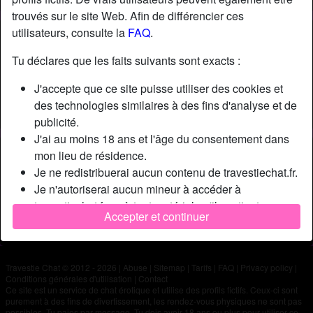
trouvés sur le site Web. Afin de différencier ces
utilisateurs, consulte la
FAQ
.
Nickname:
Skode
Âge:
21
Tu déclares que les faits suivants sont exacts :
Pays:
France
J'accepte que ce site puisse utiliser des cookies et
Département:
Meurthe-et-Moselle
des technologies similaires à des fins d'analyse et de
Sexe:
Homme
publicité.
J'ai au moins 18 ans et l'âge du consentement dans
Description
mon lieu de résidence.
Je ne redistribuerai aucun contenu de travestiechat.fr.
N'a pas encore saisi de description
Je n'autoriserai aucun mineur à accéder à
Cherche
travestiechat.fr ou à tout matériel qu'il contient.
Accepter et continuer
Tout contenu que je consulte ou télécharge sur
N'a spécifié aucune préférence
travestiechat.fr est destiné à mon usage personnel et
je ne le montrerai pas à un mineur.
Travestie Chat © 2012 - 2026
|
Abuse
|
Sitemap
|
Tarifs
|
FAQ
|
Privacy policy
|
Je n'ai pas été contacté par les fournisseurs de ce
Conditions générales d'utilisation
|
Contact
matériel, et je choisis volontiers de le visualiser ou de
Ce site est un service de chat érotique et utilise des profils fictifs. Ceux-ci sont
purement à des fins de divertissement, les rendez-vous physiques ne sont pas
le télécharger.
possibles. Tu paies par message. Tu dois avoir 18 ans ou plus pour utiliser ce