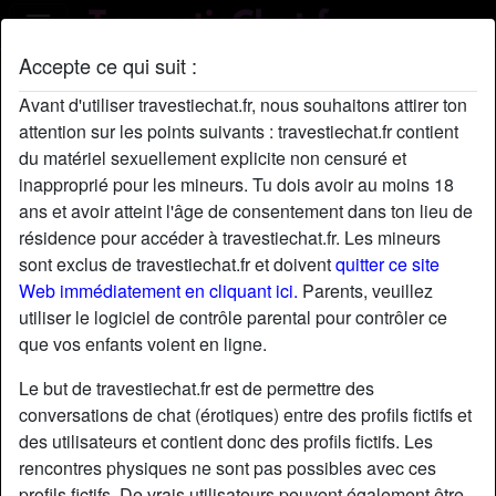
Accepte ce qui suit :
Profil de Rorodu2025
Avant d'utiliser travestiechat.fr, nous souhaitons attirer ton
attention sur les points suivants : travestiechat.fr contient
du matériel sexuellement explicite non censuré et
inapproprié pour les mineurs. Tu dois avoir au moins 18
ans et avoir atteint l'âge de consentement dans ton lieu de
résidence pour accéder à travestiechat.fr. Les mineurs
sont exclus de travestiechat.fr et doivent
quitter ce site
Web immédiatement en cliquant ici.
Parents, veuillez
utiliser le logiciel de contrôle parental pour contrôler ce
que vos enfants voient en ligne.
Le but de travestiechat.fr est de permettre des
conversations de chat (érotiques) entre des profils fictifs et
des utilisateurs et contient donc des profils fictifs. Les
rencontres physiques ne sont pas possibles avec ces
star
chat
Ajouter
Discuter !
profils fictifs. De vrais utilisateurs peuvent également être