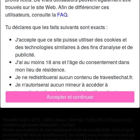
trouvés sur le site Web. Afin de différencier ces
utilisateurs, consulte la
FAQ
.
Nickname:
Rorodu2025
Âge:
25
Tu déclares que les faits suivants sont exacts :
Pays:
France
J'accepte que ce site puisse utiliser des cookies et
Département:
Morbihan
des technologies similaires à des fins d'analyse et de
Sexe:
Homme
publicité.
J'ai au moins 18 ans et l'âge du consentement dans
Description
mon lieu de résidence.
Je ne redistribuerai aucun contenu de travestiechat.fr.
N'a pas encore saisi de description
Je n'autoriserai aucun mineur à accéder à
Cherche
travestiechat.fr ou à tout matériel qu'il contient.
Accepter et continuer
Tout contenu que je consulte ou télécharge sur
N'a spécifié aucune préférence
travestiechat.fr est destiné à mon usage personnel et
je ne le montrerai pas à un mineur.
Travestie Chat © 2012 - 2026
|
Abuse
|
Sitemap
|
Tarifs
|
FAQ
|
Privacy policy
|
Je n'ai pas été contacté par les fournisseurs de ce
Conditions générales d'utilisation
|
Contact
matériel, et je choisis volontiers de le visualiser ou de
Ce site est un service de chat érotique et utilise des profils fictifs. Ceux-ci sont
purement à des fins de divertissement, les rendez-vous physiques ne sont pas
le télécharger.
possibles. Tu paies par message. Tu dois avoir 18 ans ou plus pour utiliser ce