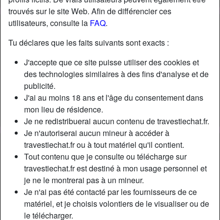
trouvés sur le site Web. Afin de différencier ces
utilisateurs, consulte la
FAQ
.
Tu déclares que les faits suivants sont exacts :
J'accepte que ce site puisse utiliser des cookies et
des technologies similaires à des fins d'analyse et de
publicité.
J'ai au moins 18 ans et l'âge du consentement dans
mon lieu de résidence.
Je ne redistribuerai aucun contenu de travestiechat.fr.
Je n'autoriserai aucun mineur à accéder à
travestiechat.fr ou à tout matériel qu'il contient.
Nickname:
NordChloé
Tout contenu que je consulte ou télécharge sur
Âge:
36
travestiechat.fr est destiné à mon usage personnel et
Pays:
France
je ne le montrerai pas à un mineur.
Département:
Nord
Je n'ai pas été contacté par les fournisseurs de ce
Sexe:
Transexuelle
matériel, et je choisis volontiers de le visualiser ou de
Sexualité:
Bisexuel(le)
le télécharger.