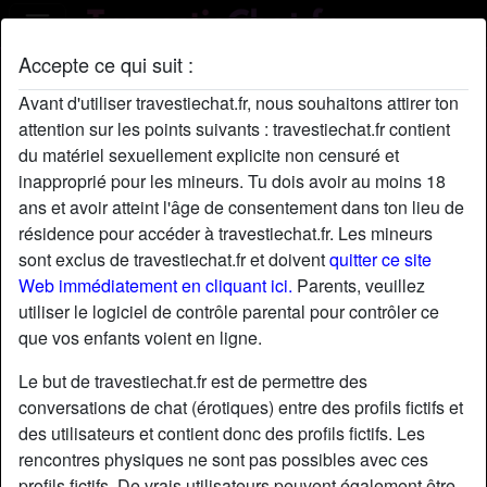
Accepte ce qui suit :
Profil de NordChloé
Avant d'utiliser travestiechat.fr, nous souhaitons attirer ton
attention sur les points suivants : travestiechat.fr contient
du matériel sexuellement explicite non censuré et
inapproprié pour les mineurs. Tu dois avoir au moins 18
ans et avoir atteint l'âge de consentement dans ton lieu de
résidence pour accéder à travestiechat.fr. Les mineurs
sont exclus de travestiechat.fr et doivent
quitter ce site
Web immédiatement en cliquant ici.
Parents, veuillez
utiliser le logiciel de contrôle parental pour contrôler ce
que vos enfants voient en ligne.
Le but de travestiechat.fr est de permettre des
conversations de chat (érotiques) entre des profils fictifs et
des utilisateurs et contient donc des profils fictifs. Les
rencontres physiques ne sont pas possibles avec ces
star
chat
Ajouter
Discuter !
profils fictifs. De vrais utilisateurs peuvent également être