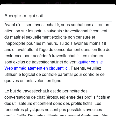
Accepte ce qui suit :
Profil de Mexicotg59
Avant d'utiliser travestiechat.fr, nous souhaitons attirer ton
attention sur les points suivants : travestiechat.fr contient
du matériel sexuellement explicite non censuré et
inapproprié pour les mineurs. Tu dois avoir au moins 18
ans et avoir atteint l'âge de consentement dans ton lieu de
résidence pour accéder à travestiechat.fr. Les mineurs
sont exclus de travestiechat.fr et doivent
quitter ce site
Web immédiatement en cliquant ici.
Parents, veuillez
utiliser le logiciel de contrôle parental pour contrôler ce
que vos enfants voient en ligne.
Le but de travestiechat.fr est de permettre des
conversations de chat (érotiques) entre des profils fictifs et
des utilisateurs et contient donc des profils fictifs. Les
rencontres physiques ne sont pas possibles avec ces
star
chat
Ajouter
Discuter !
profils fictifs. De vrais utilisateurs peuvent également être