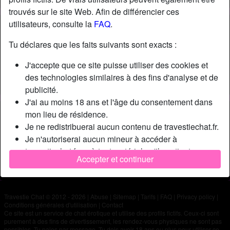
trouvés sur le site Web. Afin de différencier ces
utilisateurs, consulte la
FAQ
.
Nickname:
Mexicotg59
Âge:
46
Tu déclares que les faits suivants sont exacts :
Pays:
France
J'accepte que ce site puisse utiliser des cookies et
Département:
Nord
des technologies similaires à des fins d'analyse et de
Sexe:
Homme
publicité.
J'ai au moins 18 ans et l'âge du consentement dans
Description
mon lieu de résidence.
Je ne redistribuerai aucun contenu de travestiechat.fr.
N'a pas encore saisi de description
Je n'autoriserai aucun mineur à accéder à
Cherche
travestiechat.fr ou à tout matériel qu'il contient.
Accepter et continuer
Tout contenu que je consulte ou télécharge sur
N'a spécifié aucune préférence
travestiechat.fr est destiné à mon usage personnel et
je ne le montrerai pas à un mineur.
Travestie Chat © 2012 - 2026
|
Abuse
|
Sitemap
|
Tarifs
|
FAQ
|
Privacy policy
|
Je n'ai pas été contacté par les fournisseurs de ce
Conditions générales d'utilisation
|
Contact
matériel, et je choisis volontiers de le visualiser ou de
Ce site est un service de chat érotique et utilise des profils fictifs. Ceux-ci sont
purement à des fins de divertissement, les rendez-vous physiques ne sont pas
le télécharger.
possibles. Tu paies par message. Tu dois avoir 18 ans ou plus pour utiliser ce