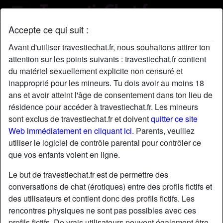
Accepte ce qui suit :
Profil de AdelineLaffitte
Avant d'utiliser travestiechat.fr, nous souhaitons attirer ton
attention sur les points suivants : travestiechat.fr contient
du matériel sexuellement explicite non censuré et
inapproprié pour les mineurs. Tu dois avoir au moins 18
ans et avoir atteint l'âge de consentement dans ton lieu de
résidence pour accéder à travestiechat.fr. Les mineurs
sont exclus de travestiechat.fr et doivent
quitter ce site
Web immédiatement en cliquant ici.
Parents, veuillez
utiliser le logiciel de contrôle parental pour contrôler ce
que vos enfants voient en ligne.
Le but de travestiechat.fr est de permettre des
conversations de chat (érotiques) entre des profils fictifs et
des utilisateurs et contient donc des profils fictifs. Les
rencontres physiques ne sont pas possibles avec ces
star
chat
Ajouter
Discuter !
profils fictifs. De vrais utilisateurs peuvent également être