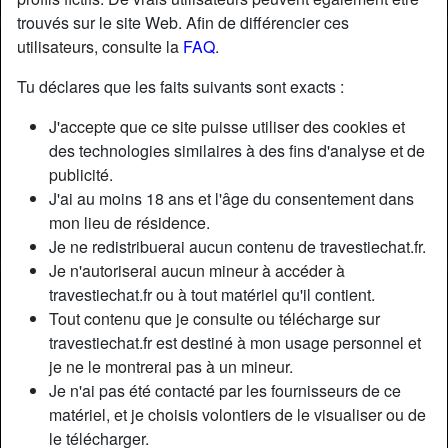
trouvés sur le site Web. Afin de différencier ces
utilisateurs, consulte la
FAQ
.
Tu déclares que les faits suivants sont exacts :
J'accepte que ce site puisse utiliser des cookies et
des technologies similaires à des fins d'analyse et de
publicité.
J'ai au moins 18 ans et l'âge du consentement dans
mon lieu de résidence.
Je ne redistribuerai aucun contenu de travestiechat.fr.
Je n'autoriserai aucun mineur à accéder à
travestiechat.fr ou à tout matériel qu'il contient.
Nickname:
AdelineLaffitte
Tout contenu que je consulte ou télécharge sur
Âge:
32
travestiechat.fr est destiné à mon usage personnel et
Pays:
France
je ne le montrerai pas à un mineur.
Département:
Oise
Je n'ai pas été contacté par les fournisseurs de ce
Sexe:
Transexuelle
matériel, et je choisis volontiers de le visualiser ou de
Sexualité:
Gay
le télécharger.