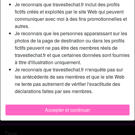
Relation:
Célibataire
Je reconnais que travestiechat.fr inclut des profils
Couleur des cheveux:
Blonde
fictifs créés et exploités par le site Web qui peuvent
communiquer avec moi à des fins promotionnelles et
Taille:
170 cm
autres.
Épilé(e):
Oui
Je reconnais que les personnes apparaissant sur les
Fumeur(euse):
Non
photos de la page de destination ou dans les profils
fictifs peuvent ne pas être des membres réels de
Description
person_pin
travestiechat.fr et que certaines données sont fournies
à titre d'illustration uniquement.
Bonjour, Je suis une trans qui adore sucer. Je vous
Je reconnais que travestiechat.fr n'enquête pas sur
propose de m'occuper de vous pour vous faire oublier votre
les antécédents de ses membres et que le site Web
dure journée ! Je suce très bien et j'adore ça. Alors
ne tente pas autrement de vérifier l'exactitude des
n'hésitez pas à m'envoyer un petit message avec une
déclarations faites par ses membres.
présentation. Personnes respectueuses seulement.
Cherche
Accepter et continuer
N'a spécifié aucune préférence
Tags