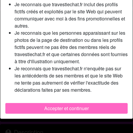
Je reconnais que travestiechat.fr inclut des profils
fictifs créés et exploités par le site Web qui peuvent
Nickname:
Dia69Dia
communiquer avec moi à des fins promotionnelles et
Âge:
autres.
33
Je reconnais que les personnes apparaissant sur les
Pays:
France
photos de la page de destination ou dans les profils
Département:
Paris
fictifs peuvent ne pas être des membres réels de
Sexe:
Transexuelle
travestiechat.fr et que certaines données sont fournies
Sexualité:
Bisexuel(le)
à titre d'illustration uniquement.
Relation:
Célibataire
Je reconnais que travestiechat.fr n'enquête pas sur
Couleur des cheveux:
Foncé
les antécédents de ses membres et que le site Web
Couleur des yeux:
Brun
ne tente pas autrement de vérifier l'exactitude des
Taille:
déclarations faites par ses membres.
175 cm
Poids:
64 Kg
Épilé(e):
Oui
Accepter et continuer
Fumeur(euse):
Oui
Description
person_pin