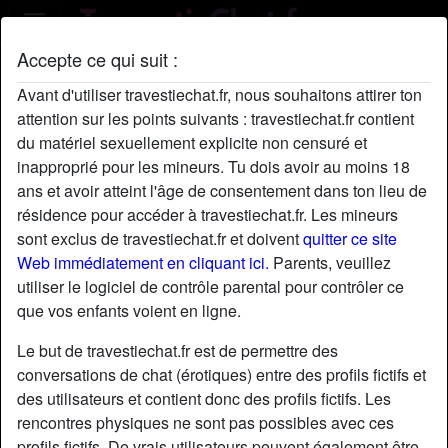
Accepte ce qui suit :
Profil de Dia69Dia
Avant d'utiliser travestiechat.fr, nous souhaitons attirer ton
radio_button_checked
attention sur les points suivants : travestiechat.fr contient
du matériel sexuellement explicite non censuré et
inapproprié pour les mineurs. Tu dois avoir au moins 18
ans et avoir atteint l'âge de consentement dans ton lieu de
résidence pour accéder à travestiechat.fr. Les mineurs
sont exclus de travestiechat.fr et doivent
quitter ce site
Web immédiatement en cliquant ici.
Parents, veuillez
utiliser le logiciel de contrôle parental pour contrôler ce
que vos enfants voient en ligne.
Le but de travestiechat.fr est de permettre des
conversations de chat (érotiques) entre des profils fictifs et
des utilisateurs et contient donc des profils fictifs. Les
rencontres physiques ne sont pas possibles avec ces
star
chat
Ajouter
Discuter !
profils fictifs. De vrais utilisateurs peuvent également être