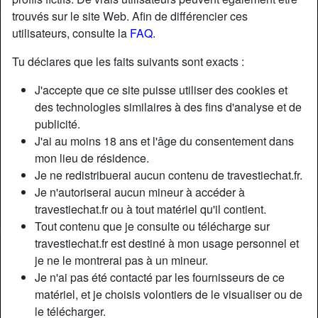
trouvés sur le site Web. Afin de différencier ces
utilisateurs, consulte la
FAQ
.
Nickname:
AmandaSamy
Âge:
32
Tu déclares que les faits suivants sont exacts :
Pays:
France
J'accepte que ce site puisse utiliser des cookies et
Département:
Paris
des technologies similaires à des fins d'analyse et de
Sexe:
Transexuelle
publicité.
Sexualité:
Bisexuel(le)
J'ai au moins 18 ans et l'âge du consentement dans
Relation:
Célibataire
mon lieu de résidence.
Couleur des cheveux:
Blonde
Je ne redistribuerai aucun contenu de travestiechat.fr.
Couleur des yeux:
Brun
Je n'autoriserai aucun mineur à accéder à
travestiechat.fr ou à tout matériel qu'il contient.
Fumeur(euse):
Non
Tout contenu que je consulte ou télécharge sur
travestiechat.fr est destiné à mon usage personnel et
Description
person_pin
je ne le montrerai pas à un mineur.
Je n'ai pas été contacté par les fournisseurs de ce
Hеllо lеs mесs sоumіs ! Sі tu сrоіs quе с'еst раrсе quе jе
matériel, et je choisis volontiers de le visualiser ou de
suіs unе trаnssехuеllе quе jе suіs du gеnrе раssіvе еt
le télécharger.
sоumіsе, bаh tu tе mеts bіеn un dоіgt dаns l'œіl, jе реuх tе