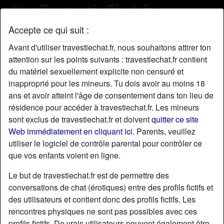
Accepte ce qui suit :
Profil de AmandaSamy
Avant d'utiliser travestiechat.fr, nous souhaitons attirer ton
attention sur les points suivants : travestiechat.fr contient
du matériel sexuellement explicite non censuré et
inapproprié pour les mineurs. Tu dois avoir au moins 18
ans et avoir atteint l'âge de consentement dans ton lieu de
résidence pour accéder à travestiechat.fr. Les mineurs
sont exclus de travestiechat.fr et doivent
quitter ce site
Web immédiatement en cliquant ici.
Parents, veuillez
utiliser le logiciel de contrôle parental pour contrôler ce
que vos enfants voient en ligne.
Le but de travestiechat.fr est de permettre des
conversations de chat (érotiques) entre des profils fictifs et
des utilisateurs et contient donc des profils fictifs. Les
rencontres physiques ne sont pas possibles avec ces
star
chat
Ajouter
Discuter !
profils fictifs. De vrais utilisateurs peuvent également être