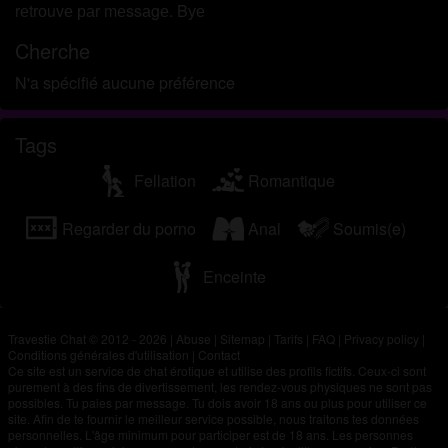
rеtrоuvе раr mеssаgе. Bуе
Cherche
N'a spécifié aucune préférence
Tags
Fellation
Romantique
Regarder du porno
Anal
Soumis(e)
Enceinte
Travestie Chat © 2012 - 2026
|
Abuse
|
Sitemap
|
Tarifs
|
FAQ
|
Privacy policy
|
Conditions générales d'utilisation
|
Contact
Ce site est un service de chat érotique et utilise des profils fictifs. Ceux-ci sont
purement à des fins de divertissement, les rendez-vous physiques ne sont pas
possibles. Tu paies par message. Tu dois avoir 18 ans ou plus pour utiliser ce
site. Afin de te fournir le meilleur service possible, nous traitons tes données
personnelles. L'âge minimum pour participer est de 18 ans. Les personnes