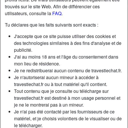
trouvés sur le site Web. Afin de différencier ces
utilisateurs, consulte la
FAQ
.
Tu déclares que les faits suivants sont exacts :
J'accepte que ce site puisse utiliser des cookies et
des technologies similaires à des fins d'analyse et de
publicité.
J'ai au moins 18 ans et l'âge du consentement dans
mon lieu de résidence.
Je ne redistribuerai aucun contenu de travestiechat.fr.
Je n'autoriserai aucun mineur à accéder à
travestiechat.fr ou à tout matériel qu'il contient.
Nickname:
SintazaLaur
Tout contenu que je consulte ou télécharge sur
Âge:
43
travestiechat.fr est destiné à mon usage personnel et
Pays:
France
je ne le montrerai pas à un mineur.
Département:
Paris
Je n'ai pas été contacté par les fournisseurs de ce
Sexe:
Transexuelle
matériel, et je choisis volontiers de le visualiser ou de
Sexualité:
Bisexuel(le)
le télécharger.