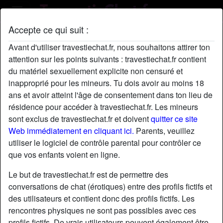
Accepte ce qui suit :
Profil de SintazaLaur
Avant d'utiliser travestiechat.fr, nous souhaitons attirer ton
attention sur les points suivants : travestiechat.fr contient
du matériel sexuellement explicite non censuré et
inapproprié pour les mineurs. Tu dois avoir au moins 18
ans et avoir atteint l'âge de consentement dans ton lieu de
résidence pour accéder à travestiechat.fr. Les mineurs
sont exclus de travestiechat.fr et doivent
quitter ce site
Web immédiatement en cliquant ici.
Parents, veuillez
utiliser le logiciel de contrôle parental pour contrôler ce
que vos enfants voient en ligne.
Le but de travestiechat.fr est de permettre des
conversations de chat (érotiques) entre des profils fictifs et
des utilisateurs et contient donc des profils fictifs. Les
rencontres physiques ne sont pas possibles avec ces
star
chat
Ajouter
Discuter !
profils fictifs. De vrais utilisateurs peuvent également être