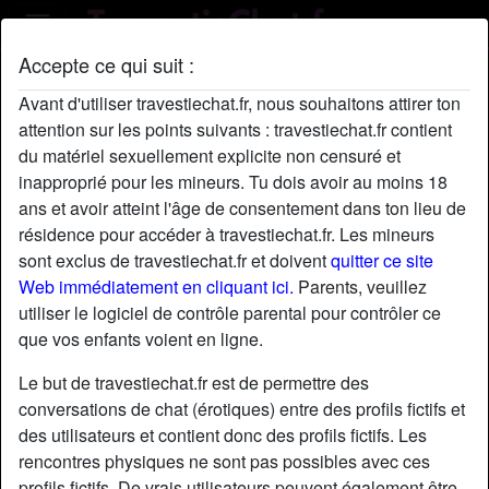
Accepte ce qui suit :
Profil de ArianeHarsh
Avant d'utiliser travestiechat.fr, nous souhaitons attirer ton
attention sur les points suivants : travestiechat.fr contient
du matériel sexuellement explicite non censuré et
inapproprié pour les mineurs. Tu dois avoir au moins 18
ans et avoir atteint l'âge de consentement dans ton lieu de
résidence pour accéder à travestiechat.fr. Les mineurs
sont exclus de travestiechat.fr et doivent
quitter ce site
Web immédiatement en cliquant ici.
Parents, veuillez
utiliser le logiciel de contrôle parental pour contrôler ce
que vos enfants voient en ligne.
Le but de travestiechat.fr est de permettre des
conversations de chat (érotiques) entre des profils fictifs et
des utilisateurs et contient donc des profils fictifs. Les
rencontres physiques ne sont pas possibles avec ces
star
chat
Ajouter
Discuter !
profils fictifs. De vrais utilisateurs peuvent également être