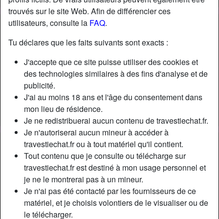
trouvés sur le site Web. Afin de différencier ces
utilisateurs, consulte la
FAQ
.
Tu déclares que les faits suivants sont exacts :
J'accepte que ce site puisse utiliser des cookies et
des technologies similaires à des fins d'analyse et de
publicité.
J'ai au moins 18 ans et l'âge du consentement dans
mon lieu de résidence.
Je ne redistribuerai aucun contenu de travestiechat.fr.
Je n'autoriserai aucun mineur à accéder à
travestiechat.fr ou à tout matériel qu'il contient.
Nickname:
ArianeHarsh
Tout contenu que je consulte ou télécharge sur
Âge:
30
travestiechat.fr est destiné à mon usage personnel et
Pays:
France
je ne le montrerai pas à un mineur.
Département:
Paris
Je n'ai pas été contacté par les fournisseurs de ce
Sexe:
Transexuelle
matériel, et je choisis volontiers de le visualiser ou de
Sexualité:
Bisexuel(le)
le télécharger.