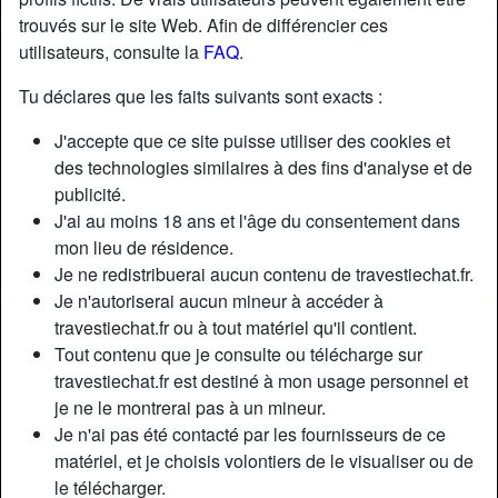
trouvés sur le site Web. Afin de différencier ces
utilisateurs, consulte la
FAQ
.
Tu déclares que les faits suivants sont exacts :
J'accepte que ce site puisse utiliser des cookies et
des technologies similaires à des fins d'analyse et de
publicité.
J'ai au moins 18 ans et l'âge du consentement dans
mon lieu de résidence.
Je ne redistribuerai aucun contenu de travestiechat.fr.
Je n'autoriserai aucun mineur à accéder à
travestiechat.fr ou à tout matériel qu'il contient.
Nickname:
AureNamsa
Tout contenu que je consulte ou télécharge sur
Âge:
32
travestiechat.fr est destiné à mon usage personnel et
Pays:
France
je ne le montrerai pas à un mineur.
Département:
Paris
Je n'ai pas été contacté par les fournisseurs de ce
Sexe:
Transexuelle
matériel, et je choisis volontiers de le visualiser ou de
Sexualité:
Bisexuel(le)
le télécharger.