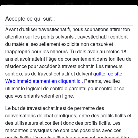
Accepte ce qui suit :
Profil de AureNamsa
Avant d'utiliser travestiechat.fr, nous souhaitons attirer ton
radio_button_checked
attention sur les points suivants : travestiechat.fr contient
du matériel sexuellement explicite non censuré et
inapproprié pour les mineurs. Tu dois avoir au moins 18
ans et avoir atteint l'âge de consentement dans ton lieu de
résidence pour accéder à travestiechat.fr. Les mineurs
sont exclus de travestiechat.fr et doivent
quitter ce site
Web immédiatement en cliquant ici.
Parents, veuillez
utiliser le logiciel de contrôle parental pour contrôler ce
que vos enfants voient en ligne.
Le but de travestiechat.fr est de permettre des
conversations de chat (érotiques) entre des profils fictifs et
des utilisateurs et contient donc des profils fictifs. Les
rencontres physiques ne sont pas possibles avec ces
star
chat
Ajouter
Discuter !
profils fictifs. De vrais utilisateurs peuvent également être