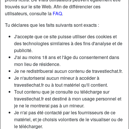
trouvés sur le site Web. Afin de différencier ces
utilisateurs, consulte la
FAQ
.
Tu déclares que les faits suivants sont exacts :
J'accepte que ce site puisse utiliser des cookies et
des technologies similaires à des fins d'analyse et de
publicité.
J'ai au moins 18 ans et l'âge du consentement dans
mon lieu de résidence.
Je ne redistribuerai aucun contenu de travestiechat.fr.
Je n'autoriserai aucun mineur à accéder à
travestiechat.fr ou à tout matériel qu'il contient.
Nickname:
MilaAlcanta
Tout contenu que je consulte ou télécharge sur
Âge:
30
travestiechat.fr est destiné à mon usage personnel et
Pays:
France
je ne le montrerai pas à un mineur.
Département:
Paris
Je n'ai pas été contacté par les fournisseurs de ce
Sexe:
Transexuelle
matériel, et je choisis volontiers de le visualiser ou de
Sexualité:
Bisexuel(le)
le télécharger.