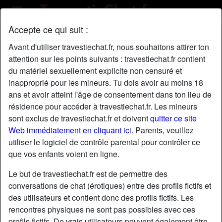
Accepte ce qui suit :
Profil de AiméeCuvier
Avant d'utiliser travestiechat.fr, nous souhaitons attirer ton
attention sur les points suivants : travestiechat.fr contient
du matériel sexuellement explicite non censuré et
inapproprié pour les mineurs. Tu dois avoir au moins 18
ans et avoir atteint l'âge de consentement dans ton lieu de
résidence pour accéder à travestiechat.fr. Les mineurs
sont exclus de travestiechat.fr et doivent
quitter ce site
Web immédiatement en cliquant ici.
Parents, veuillez
utiliser le logiciel de contrôle parental pour contrôler ce
que vos enfants voient en ligne.
Le but de travestiechat.fr est de permettre des
conversations de chat (érotiques) entre des profils fictifs et
des utilisateurs et contient donc des profils fictifs. Les
rencontres physiques ne sont pas possibles avec ces
star
chat
Ajouter
Discuter !
profils fictifs. De vrais utilisateurs peuvent également être