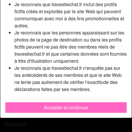
Relation:
Célibataire
Je reconnais que travestiechat.fr inclut des profils
Couleur des cheveux:
Foncé
fictifs créés et exploités par le site Web qui peuvent
communiquer avec moi à des fins promotionnelles et
Taille:
180 cm
autres.
Épilé(e):
Oui
Je reconnais que les personnes apparaissant sur les
Fumeur(euse):
Non
photos de la page de destination ou dans les profils
fictifs peuvent ne pas être des membres réels de
Description
person_pin
travestiechat.fr et que certaines données sont fournies
à titre d'illustration uniquement.
Si tu es beau mec et chaud lapin, tu es prié de contacter la
Je reconnais que travestiechat.fr n'enquête pas sur
belle Aimée au plus vite. Que tu sois néophyte avec les
les antécédents de ses membres et que le site Web
shemales ou bien expérimenté, je suis certaine que tu
ne tente pas autrement de vérifier l'exactitude des
passeras un agréable moment en ma compagnie. Je me
déclarations faites par ses membres.
réveille souvent la bite raide au petit matin et parfois je
reste ainsi toute la journée. Le soir je me masturbe pour
calmer la bête mais c’est a recommencer le lendemain
Accepter et continuer
matin.
Cherche