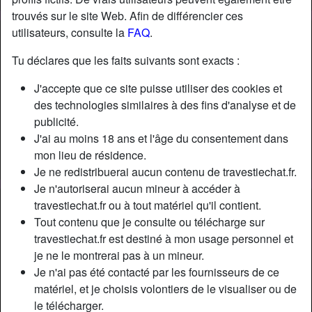
trouvés sur le site Web. Afin de différencier ces
utilisateurs, consulte la
FAQ
.
Tu déclares que les faits suivants sont exacts :
J'accepte que ce site puisse utiliser des cookies et
des technologies similaires à des fins d'analyse et de
publicité.
J'ai au moins 18 ans et l'âge du consentement dans
mon lieu de résidence.
Je ne redistribuerai aucun contenu de travestiechat.fr.
Je n'autoriserai aucun mineur à accéder à
travestiechat.fr ou à tout matériel qu'il contient.
Nickname:
AiméeCuvier
Tout contenu que je consulte ou télécharge sur
Âge:
30
travestiechat.fr est destiné à mon usage personnel et
Pays:
France
je ne le montrerai pas à un mineur.
Département:
Paris
Je n'ai pas été contacté par les fournisseurs de ce
Sexe:
Transexuelle
matériel, et je choisis volontiers de le visualiser ou de
Sexualité:
Bisexuel(le)
le télécharger.