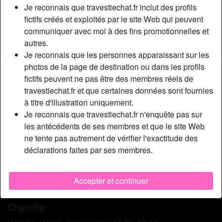
Relation:
Célibataire
Je reconnais que travestiechat.fr inclut des profils
Couleur des cheveux:
Brunette
fictifs créés et exploités par le site Web qui peuvent
communiquer avec moi à des fins promotionnelles et
Couleur des yeux:
Brun
autres.
Taille:
172 cm
Je reconnais que les personnes apparaissant sur les
photos de la page de destination ou dans les profils
Description
person_pin
fictifs peuvent ne pas être des membres réels de
travestiechat.fr et que certaines données sont fournies
Bonjour les keums entre 20 et 50 ans, je suis Lydie, une
à titre d'illustration uniquement.
très jeune transsexuelle, très sauvage mais aussi très
Je reconnais que travestiechat.fr n'enquête pas sur
fonceuse. Je sais ce que je veux. Je recherche une
les antécédents de ses membres et que le site Web
aventure à moyen ou long terme avec un mec respectueux
ne tente pas autrement de vérifier l'exactitude des
et affectueux. J’en ai fini avec les brutes. Je veux un bel
déclarations faites par ses membres.
échange entre nous, pas seulement au niveau du sexe
mais aussi au niveau de la conversation, des besoins. Je
souhaite vivement que nous soyons complices et
Accepter et continuer
amoureux pour vrai. À très bientôt.
Cherche