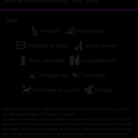
Homme, Hétéro, Bisexuel(le), 18-25, 36-54
Tags
Fellation
Romantique
Regarder du porno
Jouets sexuels
Sans préservatif
Gorge profonde
Bondage dur
Soumis(e)
Fétichisme des pieds
Fessée
Travestie Chat © 2012 - 2026
|
Abuse
|
Sitemap
|
Tarifs
|
FAQ
|
Privacy policy
|
Conditions générales d'utilisation
|
Contact
Ce site est un service de chat érotique et utilise des profils fictifs. Ceux-ci sont
purement à des fins de divertissement, les rendez-vous physiques ne sont pas
possibles. Tu paies par message. Tu dois avoir 18 ans ou plus pour utiliser ce
site. Afin de te fournir le meilleur service possible, nous traitons tes données