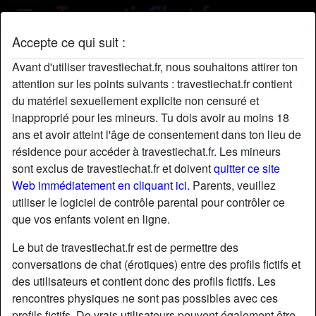
Accepte ce qui suit :
Profil de LydieDembélé
Avant d'utiliser travestiechat.fr, nous souhaitons attirer ton
attention sur les points suivants : travestiechat.fr contient
du matériel sexuellement explicite non censuré et
inapproprié pour les mineurs. Tu dois avoir au moins 18
ans et avoir atteint l'âge de consentement dans ton lieu de
résidence pour accéder à travestiechat.fr. Les mineurs
sont exclus de travestiechat.fr et doivent
quitter ce site
Web immédiatement en cliquant ici.
Parents, veuillez
utiliser le logiciel de contrôle parental pour contrôler ce
que vos enfants voient en ligne.
Le but de travestiechat.fr est de permettre des
conversations de chat (érotiques) entre des profils fictifs et
des utilisateurs et contient donc des profils fictifs. Les
rencontres physiques ne sont pas possibles avec ces
star
chat
Ajouter
Discuter !
profils fictifs. De vrais utilisateurs peuvent également être