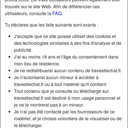
trouvés sur le site Web. Afin de différencier ces
utilisateurs, consulte la
FAQ
.
Tu déclares que les faits suivants sont exacts :
J'accepte que ce site puisse utiliser des cookies et
des technologies similaires à des fins d'analyse et de
publicité.
J'ai au moins 18 ans et l'âge du consentement dans
mon lieu de résidence.
Je ne redistribuerai aucun contenu de travestiechat.fr.
Je n'autoriserai aucun mineur à accéder à
travestiechat.fr ou à tout matériel qu'il contient.
Nickname:
LydieDembélé
Tout contenu que je consulte ou télécharge sur
Âge:
22
travestiechat.fr est destiné à mon usage personnel et
Pays:
France
je ne le montrerai pas à un mineur.
Département:
Paris
Je n'ai pas été contacté par les fournisseurs de ce
Sexe:
Transexuelle
matériel, et je choisis volontiers de le visualiser ou de
Sexualité:
Bisexuel(le)
le télécharger.