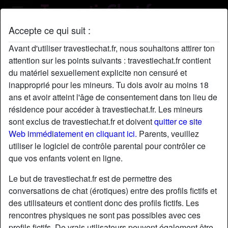
Accepte ce qui suit :
Profil de SuzannaMaitresse
Avant d'utiliser travestiechat.fr, nous souhaitons attirer ton
radio_button_checked
attention sur les points suivants : travestiechat.fr contient
du matériel sexuellement explicite non censuré et
inapproprié pour les mineurs. Tu dois avoir au moins 18
ans et avoir atteint l'âge de consentement dans ton lieu de
résidence pour accéder à travestiechat.fr. Les mineurs
sont exclus de travestiechat.fr et doivent
quitter ce site
Web immédiatement en cliquant ici.
Parents, veuillez
utiliser le logiciel de contrôle parental pour contrôler ce
que vos enfants voient en ligne.
Le but de travestiechat.fr est de permettre des
conversations de chat (érotiques) entre des profils fictifs et
des utilisateurs et contient donc des profils fictifs. Les
rencontres physiques ne sont pas possibles avec ces
star
chat
Ajouter
Discuter !
profils fictifs. De vrais utilisateurs peuvent également être