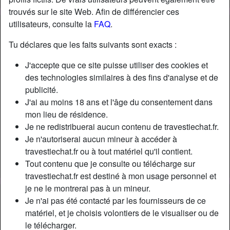
trouvés sur le site Web. Afin de différencier ces
utilisateurs, consulte la
FAQ
.
Nickname:
SuzannaMaitresse
Âge:
38
Tu déclares que les faits suivants sont exacts :
Pays:
France
J'accepte que ce site puisse utiliser des cookies et
Département:
Paris
des technologies similaires à des fins d'analyse et de
Sexe:
Transexuelle
publicité.
Sexualité:
Bisexuel(le)
J'ai au moins 18 ans et l'âge du consentement dans
Relation:
Célibataire
mon lieu de résidence.
Couleur des cheveux:
Foncé
Je ne redistribuerai aucun contenu de travestiechat.fr.
Couleur des yeux:
Brun
Je n'autoriserai aucun mineur à accéder à
travestiechat.fr ou à tout matériel qu'il contient.
Taille:
176 cm
Tout contenu que je consulte ou télécharge sur
Fumeur(euse):
Non
travestiechat.fr est destiné à mon usage personnel et
je ne le montrerai pas à un mineur.
Description
person_pin
Je n'ai pas été contacté par les fournisseurs de ce
matériel, et je choisis volontiers de le visualiser ou de
Maitresse Suzannaa, dominatrice expérimentée depuis
le télécharger.
plusieurs années ! Magnifique Métisse bourgeoise