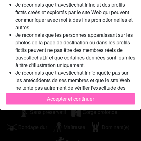
Je reconnais que travestiechat.fr inclut des profils
perverse ! Vous apprendrez à vénérer la femme fatale que
fictifs créés et exploités par le site Web qui peuvent
je suis, je vous soumettrais à ma beauté et vous garantis
communiquer avec moi à des fins promotionnelles et
un instant unique et inoubliable ! Domina chic, sévère je
autres.
traite mes chiens avec la plus grande attention !
Je reconnais que les personnes apparaissant sur les
Cherche
photos de la page de destination ou dans les profils
fictifs peuvent ne pas être des membres réels de
Homme, Transexuelle, Bisexuel(le)
travestiechat.fr et que certaines données sont fournies
à titre d'illustration uniquement.
Tags
Je reconnais que travestiechat.fr n'enquête pas sur
les antécédents de ses membres et que le site Web
Jeu de rôle
Jouets sexuels
Lingerie
ne tente pas autrement de vérifier l'exactitude des
déclarations faites par ses membres.
Cuir
Latex
Extérieur
Accepter et continuer
Sans préservatif
Gorge profonde
Bondage dur
Maîtresse
Dominant(e)