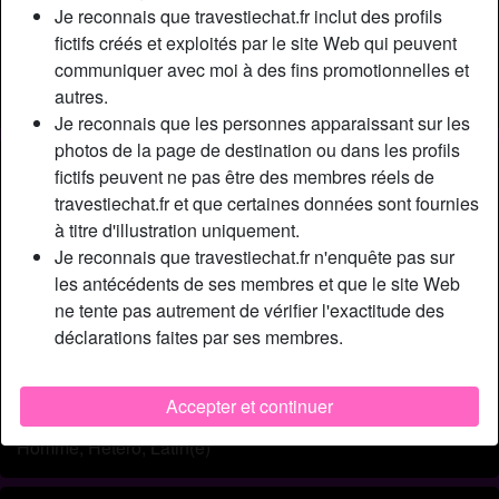
Relation:
Célibataire
Je reconnais que travestiechat.fr inclut des profils
Couleur des cheveux:
Foncé
fictifs créés et exploités par le site Web qui peuvent
communiquer avec moi à des fins promotionnelles et
Couleur des yeux:
Brun
autres.
Poids:
67 Kg
Je reconnais que les personnes apparaissant sur les
photos de la page de destination ou dans les profils
Description
person_pin
fictifs peuvent ne pas être des membres réels de
travestiechat.fr et que certaines données sont fournies
J’ai une relation d’amour avec mon corps. Je te rassure de
à titre d'illustration uniquement.
suite, je ne suis pas une top modèle mais bien une simple
Je reconnais que travestiechat.fr n'enquête pas sur
conseillère en assurance personnelle. Mais ne t’en fais
les antécédents de ses membres et que le site Web
pas, je ne suis pas anorexique, je mange et je n’ai pas de
ne tente pas autrement de vérifier l'exactitude des
soucis à ce niveau, c’est tout simplement que je
déclarations faites par ses membres.
n’engraisse pas ! C’est en fait un bien beau problème qui
rend bien d’autres nanas jalouses !
Accepter et continuer
Cherche
Homme, Hétéro, Latin(e)