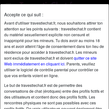
Accepte ce qui suit :
Profil de Valluy06
Avant d'utiliser travestiechat.fr, nous souhaitons attirer ton
attention sur les points suivants : travestiechat.fr contient
du matériel sexuellement explicite non censuré et
inapproprié pour les mineurs. Tu dois avoir au moins 18
ans et avoir atteint l'âge de consentement dans ton lieu de
résidence pour accéder à travestiechat.fr. Les mineurs
sont exclus de travestiechat.fr et doivent
quitter ce site
Web immédiatement en cliquant ici.
Parents, veuillez
utiliser le logiciel de contrôle parental pour contrôler ce
que vos enfants voient en ligne.
Le but de travestiechat.fr est de permettre des
conversations de chat (érotiques) entre des profils fictifs et
des utilisateurs et contient donc des profils fictifs. Les
rencontres physiques ne sont pas possibles avec ces
star
chat
Ajouter
Discuter !
profils fictifs. De vrais utilisateurs peuvent également être