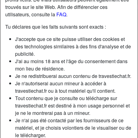
trouvés sur le site Web. Afin de différencier ces
utilisateurs, consulte la
FAQ
.
Tu déclares que les faits suivants sont exacts :
J'accepte que ce site puisse utiliser des cookies et
des technologies similaires à des fins d'analyse et de
publicité.
J'ai au moins 18 ans et l'âge du consentement dans
mon lieu de résidence.
Je ne redistribuerai aucun contenu de travestiechat.fr.
Je n'autoriserai aucun mineur à accéder à
travestiechat.fr ou à tout matériel qu'il contient.
Nickname:
Valluy06
Tout contenu que je consulte ou télécharge sur
Âge:
28
travestiechat.fr est destiné à mon usage personnel et
Pays:
France
je ne le montrerai pas à un mineur.
Département:
Paris
Je n'ai pas été contacté par les fournisseurs de ce
Sexe:
Transexuelle
matériel, et je choisis volontiers de le visualiser ou de
Sexualité:
Bisexuel(le)
le télécharger.