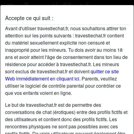
Accepte ce qui suit :
Profil de ZoéChabert
Avant d'utiliser travestiechat.fr, nous souhaitons attirer ton
attention sur les points suivants : travestiechat.fr contient
du matériel sexuellement explicite non censuré et
inapproprié pour les mineurs. Tu dois avoir au moins 18
ans et avoir atteint l'âge de consentement dans ton lieu de
résidence pour accéder à travestiechat.fr. Les mineurs
sont exclus de travestiechat.fr et doivent
quitter ce site
Web immédiatement en cliquant ici.
Parents, veuillez
utiliser le logiciel de contrôle parental pour contrôler ce
que vos enfants voient en ligne.
Le but de travestiechat.fr est de permettre des
conversations de chat (érotiques) entre des profils fictifs et
des utilisateurs et contient donc des profils fictifs. Les
rencontres physiques ne sont pas possibles avec ces
star
chat
Ajouter
Discuter !
profils fictifs. De vrais utilisateurs peuvent également être