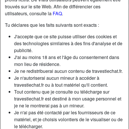
trouvés sur le site Web. Afin de différencier ces
utilisateurs, consulte la
FAQ
.
Tu déclares que les faits suivants sont exacts :
J'accepte que ce site puisse utiliser des cookies et
des technologies similaires à des fins d'analyse et de
publicité.
J'ai au moins 18 ans et l'âge du consentement dans
mon lieu de résidence.
Je ne redistribuerai aucun contenu de travestiechat.fr.
Je n'autoriserai aucun mineur à accéder à
travestiechat.fr ou à tout matériel qu'il contient.
Nickname:
ZoéChabert
Tout contenu que je consulte ou télécharge sur
Âge:
30
travestiechat.fr est destiné à mon usage personnel et
Pays:
France
je ne le montrerai pas à un mineur.
Département:
Paris
Je n'ai pas été contacté par les fournisseurs de ce
Sexe:
Transexuelle
matériel, et je choisis volontiers de le visualiser ou de
Sexualité:
Bisexuel(le)
le télécharger.