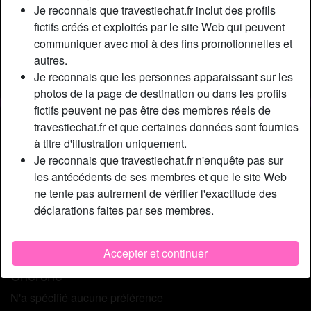
Relation:
Célibataire
Je reconnais que travestiechat.fr inclut des profils
Couleur des cheveux:
Foncé
fictifs créés et exploités par le site Web qui peuvent
communiquer avec moi à des fins promotionnelles et
Taille:
170 cm
autres.
Épilé(e):
Non
Je reconnais que les personnes apparaissant sur les
Fumeur(euse):
Oui
photos de la page de destination ou dans les profils
fictifs peuvent ne pas être des membres réels de
Description
person_pin
travestiechat.fr et que certaines données sont fournies
à titre d'illustration uniquement.
Salut les coquins, que dis-je les gros cochons bien
Je reconnais que travestiechat.fr n'enquête pas sur
salopes…. Je suis bien équipé et seulement active, pas de
les antécédents de ses membres et que le site Web
pénétration sur ma personne, par contre je suce volontiers
ne tente pas autrement de vérifier l'exactitude des
même en groupes pour grosse éjac sur mes gros seins ! Si
déclarations faites par ses membres.
c’est votre première fois je saurai vous guidé vers une
jouissance ultime et vous en redemanderez
immédiatement !
Accepter et continuer
Cherche
N'a spécifié aucune préférence