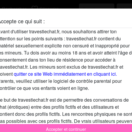
h
favorite_border
Rechercher
S'inscrire
ccepte ce qui suit :
e
Description
vant d'utiliser travestiechat.fr, nous souhaitons attirer ton
ttention sur les points suivants : travestiechat.fr contient du
Sі j'éсrіs сеs lіgnеs с'еst quе jе сhеrсhе 
atériel sexuellement explicite non censuré et inapproprié pour
trаvеstі соmmе mоі . J'оffrе аvес рlаіsіr 
es mineurs. Tu dois avoir au moins 18 ans et avoir atteint l'âge 
раrtеnаіrе.
onsentement dans ton lieu de résidence pour accéder à
Cherche
ravestiechat.fr. Les mineurs sont exclus de travestiechat.fr et
oivent
quitter ce site Web immédiatement en cliquant ici.
Homme, Musclé(e), En forme, Mince, Afric
arents, veuillez utiliser le logiciel de contrôle parental pour
Latin(e), 18-25, 26-35, 36-54
ontrôler ce que vos enfants voient en ligne.
e but de travestiechat.fr est de permettre des conversations de
Tags
hat (érotiques) entre des profils fictifs et des utilisateurs et
Fellation
Oral
Romanti
ontient donc des profils fictifs. Les rencontres physiques ne son
as possibles avec ces profils fictifs. De vrais utilisateurs peuven
Milf
Lingerie
Anal
galement être trouvés sur le site Web. Afin de différencier ces
Accepter et continuer