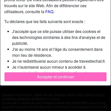
trouvés sur le site Web. Afin de différencier ces
utilisateurs, consulte la
FAQ
.
Nickname:
Marwan
Âge:
27
Tu déclares que les faits suivants sont exacts :
Pays:
France
J'accepte que ce site puisse utiliser des cookies et
Département:
Paris
des technologies similaires à des fins d'analyse et de
Sexe:
Homme
publicité.
J'ai au moins 18 ans et l'âge du consentement dans
Description
mon lieu de résidence.
Je ne redistribuerai aucun contenu de travestiechat.fr.
N'a pas encore saisi de description
Je n'autoriserai aucun mineur à accéder à
Cherche
travestiechat.fr ou à tout matériel qu'il contient.
Accepter et continuer
Tout contenu que je consulte ou télécharge sur
N'a spécifié aucune préférence
travestiechat.fr est destiné à mon usage personnel et
je ne le montrerai pas à un mineur.
Travestie Chat © 2012 - 2026
|
Abuse
|
Sitemap
|
Tarifs
|
FAQ
|
Privacy policy
|
Je n'ai pas été contacté par les fournisseurs de ce
Conditions générales d'utilisation
|
Contact
matériel, et je choisis volontiers de le visualiser ou de
Ce site est un service de chat érotique et utilise des profils fictifs. Ceux-ci sont
purement à des fins de divertissement, les rendez-vous physiques ne sont pas
le télécharger.
possibles. Tu paies par message. Tu dois avoir 18 ans ou plus pour utiliser ce