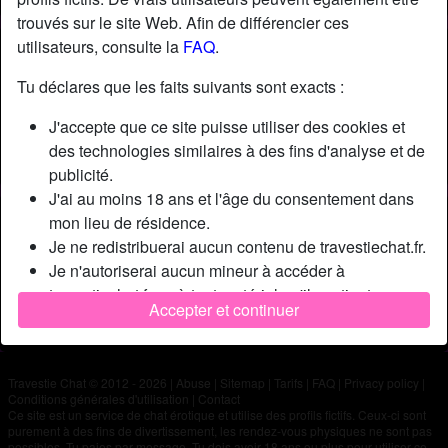
trouvés sur le site Web. Afin de différencier ces
utilisateurs, consulte la
FAQ
.
Nickname:
Lekiff
Âge:
40
Tu déclares que les faits suivants sont exacts :
Pays:
France
J'accepte que ce site puisse utiliser des cookies et
Département:
Paris
des technologies similaires à des fins d'analyse et de
Sexe:
Homme
publicité.
J'ai au moins 18 ans et l'âge du consentement dans
Description
mon lieu de résidence.
Je ne redistribuerai aucun contenu de travestiechat.fr.
N'a pas encore saisi de description
Je n'autoriserai aucun mineur à accéder à
Cherche
travestiechat.fr ou à tout matériel qu'il contient.
Accepter et continuer
Tout contenu que je consulte ou télécharge sur
N'a spécifié aucune préférence
travestiechat.fr est destiné à mon usage personnel et
je ne le montrerai pas à un mineur.
Travestie Chat © 2012 - 2026
|
Abuse
|
Sitemap
|
Tarifs
|
FAQ
|
Privacy policy
|
Je n'ai pas été contacté par les fournisseurs de ce
Conditions générales d'utilisation
|
Contact
matériel, et je choisis volontiers de le visualiser ou de
Ce site est un service de chat érotique et utilise des profils fictifs. Ceux-ci sont
purement à des fins de divertissement, les rendez-vous physiques ne sont pas
le télécharger.
possibles. Tu paies par message. Tu dois avoir 18 ans ou plus pour utiliser ce