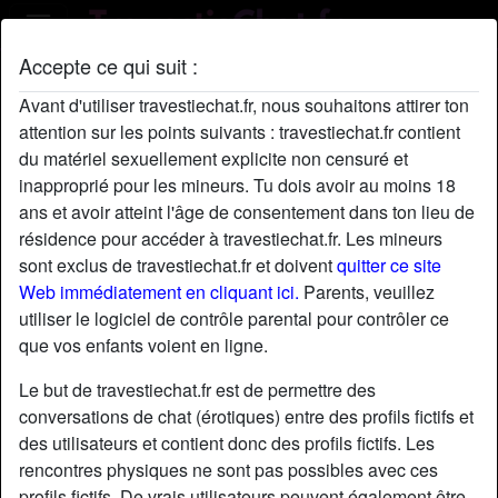
Accepte ce qui suit :
Profil de lekiff
Avant d'utiliser travestiechat.fr, nous souhaitons attirer ton
attention sur les points suivants : travestiechat.fr contient
du matériel sexuellement explicite non censuré et
inapproprié pour les mineurs. Tu dois avoir au moins 18
ans et avoir atteint l'âge de consentement dans ton lieu de
résidence pour accéder à travestiechat.fr. Les mineurs
sont exclus de travestiechat.fr et doivent
quitter ce site
Web immédiatement en cliquant ici.
Parents, veuillez
utiliser le logiciel de contrôle parental pour contrôler ce
que vos enfants voient en ligne.
Le but de travestiechat.fr est de permettre des
conversations de chat (érotiques) entre des profils fictifs et
des utilisateurs et contient donc des profils fictifs. Les
rencontres physiques ne sont pas possibles avec ces
star
chat
Ajouter
Discuter !
profils fictifs. De vrais utilisateurs peuvent également être