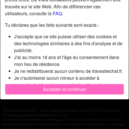
trouvés sur le site Web. Afin de différencier ces
utilisateurs, consulte la
FAQ
.
Nickname:
Yanis
Âge:
34
Tu déclares que les faits suivants sont exacts :
Pays:
France
J'accepte que ce site puisse utiliser des cookies et
Département:
Paris
des technologies similaires à des fins d'analyse et de
Sexe:
Homme
publicité.
J'ai au moins 18 ans et l'âge du consentement dans
Description
mon lieu de résidence.
Je ne redistribuerai aucun contenu de travestiechat.fr.
N'a pas encore saisi de description
Je n'autoriserai aucun mineur à accéder à
Cherche
travestiechat.fr ou à tout matériel qu'il contient.
Accepter et continuer
Tout contenu que je consulte ou télécharge sur
N'a spécifié aucune préférence
travestiechat.fr est destiné à mon usage personnel et
je ne le montrerai pas à un mineur.
Travestie Chat © 2012 - 2026
|
Abuse
|
Sitemap
|
Tarifs
|
FAQ
|
Privacy policy
|
Je n'ai pas été contacté par les fournisseurs de ce
Conditions générales d'utilisation
|
Contact
matériel, et je choisis volontiers de le visualiser ou de
Ce site est un service de chat érotique et utilise des profils fictifs. Ceux-ci sont
purement à des fins de divertissement, les rendez-vous physiques ne sont pas
le télécharger.
possibles. Tu paies par message. Tu dois avoir 18 ans ou plus pour utiliser ce