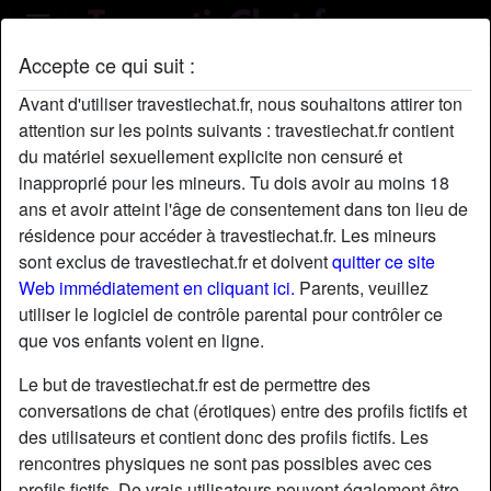
Accepte ce qui suit :
Profil de Yanis
Avant d'utiliser travestiechat.fr, nous souhaitons attirer ton
attention sur les points suivants : travestiechat.fr contient
du matériel sexuellement explicite non censuré et
inapproprié pour les mineurs. Tu dois avoir au moins 18
ans et avoir atteint l'âge de consentement dans ton lieu de
résidence pour accéder à travestiechat.fr. Les mineurs
sont exclus de travestiechat.fr et doivent
quitter ce site
Web immédiatement en cliquant ici.
Parents, veuillez
utiliser le logiciel de contrôle parental pour contrôler ce
que vos enfants voient en ligne.
Le but de travestiechat.fr est de permettre des
conversations de chat (érotiques) entre des profils fictifs et
des utilisateurs et contient donc des profils fictifs. Les
rencontres physiques ne sont pas possibles avec ces
star
chat
Ajouter
Discuter !
profils fictifs. De vrais utilisateurs peuvent également être