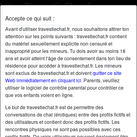
Accepte ce qui suit :
Profil de Gffvbb
Avant d'utiliser travestiechat.fr, nous souhaitons attirer ton
attention sur les points suivants : travestiechat.fr contient
du matériel sexuellement explicite non censuré et
inapproprié pour les mineurs. Tu dois avoir au moins 18
ans et avoir atteint l'âge de consentement dans ton lieu de
résidence pour accéder à travestiechat.fr. Les mineurs
sont exclus de travestiechat.fr et doivent
quitter ce site
Web immédiatement en cliquant ici.
Parents, veuillez
utiliser le logiciel de contrôle parental pour contrôler ce
que vos enfants voient en ligne.
Le but de travestiechat.fr est de permettre des
conversations de chat (érotiques) entre des profils fictifs et
des utilisateurs et contient donc des profils fictifs. Les
rencontres physiques ne sont pas possibles avec ces
star
chat
Ajouter
Discuter !
profils fictifs. De vrais utilisateurs peuvent également être