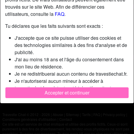
trouvés sur le site Web. Afin de différencier ces
utilisateurs, consulte la
FAQ
.
Nickname:
Gffvbb
Âge:
23
Tu déclares que les faits suivants sont exacts :
Pays:
France
J'accepte que ce site puisse utiliser des cookies et
Département:
Paris
des technologies similaires à des fins d'analyse et de
Sexe:
Transexuelle
publicité.
J'ai au moins 18 ans et l'âge du consentement dans
Description
mon lieu de résidence.
Je ne redistribuerai aucun contenu de travestiechat.fr.
N'a pas encore saisi de description
Je n'autoriserai aucun mineur à accéder à
Cherche
travestiechat.fr ou à tout matériel qu'il contient.
Accepter et continuer
Tout contenu que je consulte ou télécharge sur
N'a spécifié aucune préférence
travestiechat.fr est destiné à mon usage personnel et
je ne le montrerai pas à un mineur.
Travestie Chat © 2012 - 2026
|
Abuse
|
Sitemap
|
Tarifs
|
FAQ
|
Privacy policy
|
Je n'ai pas été contacté par les fournisseurs de ce
Conditions générales d'utilisation
|
Contact
matériel, et je choisis volontiers de le visualiser ou de
Ce site est un service de chat érotique et utilise des profils fictifs. Ceux-ci sont
purement à des fins de divertissement, les rendez-vous physiques ne sont pas
le télécharger.
possibles. Tu paies par message. Tu dois avoir 18 ans ou plus pour utiliser ce