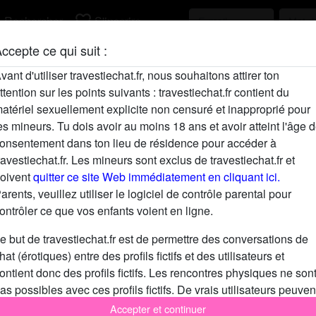
h
favorite_border
Rechercher
S'inscrire
ccepte ce qui suit :
Description
vant d'utiliser travestiechat.fr, nous souhaitons attirer ton
ttention sur les points suivants : travestiechat.fr contient du
N'a pas encore saisi de description
atériel sexuellement explicite non censuré et inapproprié pour
Cherche
es mineurs. Tu dois avoir au moins 18 ans et avoir atteint l'âge 
onsentement dans ton lieu de résidence pour accéder à
N'a spécifié aucune préférence
ravestiechat.fr. Les mineurs sont exclus de travestiechat.fr et
oivent
quitter ce site Web immédiatement en cliquant ici.
arents, veuillez utiliser le logiciel de contrôle parental pour
ontrôler ce que vos enfants voient en ligne.
e but de travestiechat.fr est de permettre des conversations de
hat (érotiques) entre des profils fictifs et des utilisateurs et
ontient donc des profils fictifs. Les rencontres physiques ne son
as possibles avec ces profils fictifs. De vrais utilisateurs peuven
galement être trouvés sur le site Web. Afin de différencier ces
Accepter et continuer