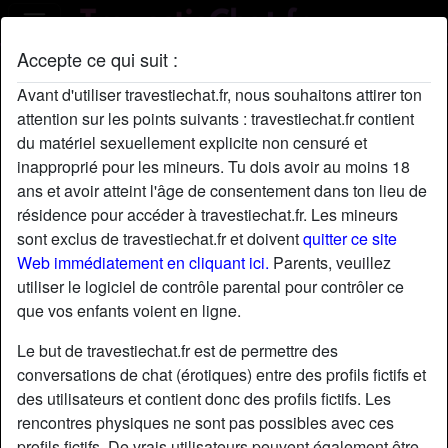
Accepte ce qui suit :
Profil de Seposer64
Avant d'utiliser travestiechat.fr, nous souhaitons attirer ton
attention sur les points suivants : travestiechat.fr contient
du matériel sexuellement explicite non censuré et
inapproprié pour les mineurs. Tu dois avoir au moins 18
ans et avoir atteint l'âge de consentement dans ton lieu de
résidence pour accéder à travestiechat.fr. Les mineurs
sont exclus de travestiechat.fr et doivent
quitter ce site
Web immédiatement en cliquant ici.
Parents, veuillez
utiliser le logiciel de contrôle parental pour contrôler ce
que vos enfants voient en ligne.
Le but de travestiechat.fr est de permettre des
conversations de chat (érotiques) entre des profils fictifs et
des utilisateurs et contient donc des profils fictifs. Les
rencontres physiques ne sont pas possibles avec ces
star
chat
Ajouter
Discuter !
profils fictifs. De vrais utilisateurs peuvent également être