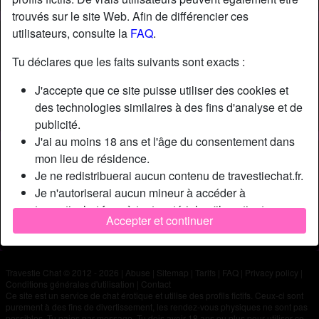
trouvés sur le site Web. Afin de différencier ces
utilisateurs, consulte la
FAQ
.
Nickname:
Seposer64
Âge:
31
Tu déclares que les faits suivants sont exacts :
Pays:
France
J'accepte que ce site puisse utiliser des cookies et
Département:
Pyrénées-Atlantiques
des technologies similaires à des fins d'analyse et de
Sexe:
Homme
publicité.
J'ai au moins 18 ans et l'âge du consentement dans
Description
mon lieu de résidence.
Je ne redistribuerai aucun contenu de travestiechat.fr.
N'a pas encore saisi de description
Je n'autoriserai aucun mineur à accéder à
Cherche
travestiechat.fr ou à tout matériel qu'il contient.
Accepter et continuer
Tout contenu que je consulte ou télécharge sur
N'a spécifié aucune préférence
travestiechat.fr est destiné à mon usage personnel et
je ne le montrerai pas à un mineur.
Travestie Chat © 2012 - 2026
|
Abuse
|
Sitemap
|
Tarifs
|
FAQ
|
Privacy policy
|
Je n'ai pas été contacté par les fournisseurs de ce
Conditions générales d'utilisation
|
Contact
matériel, et je choisis volontiers de le visualiser ou de
Ce site est un service de chat érotique et utilise des profils fictifs. Ceux-ci sont
purement à des fins de divertissement, les rendez-vous physiques ne sont pas
le télécharger.
possibles. Tu paies par message. Tu dois avoir 18 ans ou plus pour utiliser ce