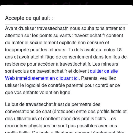
Accepte ce qui suit :
Profil de dan64
Avant d'utiliser travestiechat.fr, nous souhaitons attirer ton
attention sur les points suivants : travestiechat.fr contient
du matériel sexuellement explicite non censuré et
inapproprié pour les mineurs. Tu dois avoir au moins 18
ans et avoir atteint l'âge de consentement dans ton lieu de
résidence pour accéder à travestiechat.fr. Les mineurs
sont exclus de travestiechat.fr et doivent
quitter ce site
Web immédiatement en cliquant ici.
Parents, veuillez
utiliser le logiciel de contrôle parental pour contrôler ce
que vos enfants voient en ligne.
Le but de travestiechat.fr est de permettre des
conversations de chat (érotiques) entre des profils fictifs et
des utilisateurs et contient donc des profils fictifs. Les
rencontres physiques ne sont pas possibles avec ces
star
chat
Ajouter
Discuter !
profils fictifs. De vrais utilisateurs peuvent également être