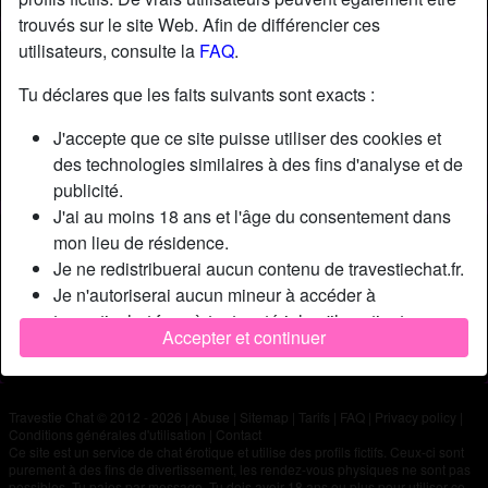
trouvés sur le site Web. Afin de différencier ces
utilisateurs, consulte la
FAQ
.
Nickname:
Dan64
Âge:
48
Tu déclares que les faits suivants sont exacts :
Pays:
France
J'accepte que ce site puisse utiliser des cookies et
Département:
Pyrénées-Atlantiques
des technologies similaires à des fins d'analyse et de
Sexe:
Homme
publicité.
J'ai au moins 18 ans et l'âge du consentement dans
Description
mon lieu de résidence.
Je ne redistribuerai aucun contenu de travestiechat.fr.
N'a pas encore saisi de description
Je n'autoriserai aucun mineur à accéder à
Cherche
travestiechat.fr ou à tout matériel qu'il contient.
Accepter et continuer
Tout contenu que je consulte ou télécharge sur
N'a spécifié aucune préférence
travestiechat.fr est destiné à mon usage personnel et
je ne le montrerai pas à un mineur.
Travestie Chat © 2012 - 2026
|
Abuse
|
Sitemap
|
Tarifs
|
FAQ
|
Privacy policy
|
Je n'ai pas été contacté par les fournisseurs de ce
Conditions générales d'utilisation
|
Contact
matériel, et je choisis volontiers de le visualiser ou de
Ce site est un service de chat érotique et utilise des profils fictifs. Ceux-ci sont
purement à des fins de divertissement, les rendez-vous physiques ne sont pas
le télécharger.
possibles. Tu paies par message. Tu dois avoir 18 ans ou plus pour utiliser ce