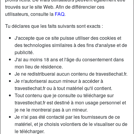
trouvés sur le site Web. Afin de différencier ces
utilisateurs, consulte la
FAQ
.
Nickname:
NoémieBouhier
Âge:
31
Tu déclares que les faits suivants sont exacts :
Pays:
France
J'accepte que ce site puisse utiliser des cookies et
Département:
Rhône
des technologies similaires à des fins d'analyse et de
Sexe:
Transexuelle
publicité.
Sexualité:
Bisexuel(le)
J'ai au moins 18 ans et l'âge du consentement dans
Relation:
Célibataire
mon lieu de résidence.
Couleur des cheveux:
Foncé
Je ne redistribuerai aucun contenu de travestiechat.fr.
Taille:
170 cm
Je n'autoriserai aucun mineur à accéder à
travestiechat.fr ou à tout matériel qu'il contient.
Poids:
63 Kg
Tout contenu que je consulte ou télécharge sur
Épilé(e):
Oui
travestiechat.fr est destiné à mon usage personnel et
Fumeur(euse):
À l'occasion
je ne le montrerai pas à un mineur.
Je n'ai pas été contacté par les fournisseurs de ce
Description
person_pin
matériel, et je choisis volontiers de le visualiser ou de
le télécharger.
Bonjour, je cherche un homme charmant et très