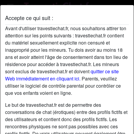
Accepte ce qui suit :
Profil de NoémieBouhier
Avant d'utiliser travestiechat.fr, nous souhaitons attirer ton
radio_button_checked
attention sur les points suivants : travestiechat.fr contient
du matériel sexuellement explicite non censuré et
inapproprié pour les mineurs. Tu dois avoir au moins 18
ans et avoir atteint l'âge de consentement dans ton lieu de
résidence pour accéder à travestiechat.fr. Les mineurs
sont exclus de travestiechat.fr et doivent
quitter ce site
Web immédiatement en cliquant ici.
Parents, veuillez
utiliser le logiciel de contrôle parental pour contrôler ce
que vos enfants voient en ligne.
Le but de travestiechat.fr est de permettre des
conversations de chat (érotiques) entre des profils fictifs et
des utilisateurs et contient donc des profils fictifs. Les
rencontres physiques ne sont pas possibles avec ces
star
chat
Ajouter
Discuter !
profils fictifs. De vrais utilisateurs peuvent également être