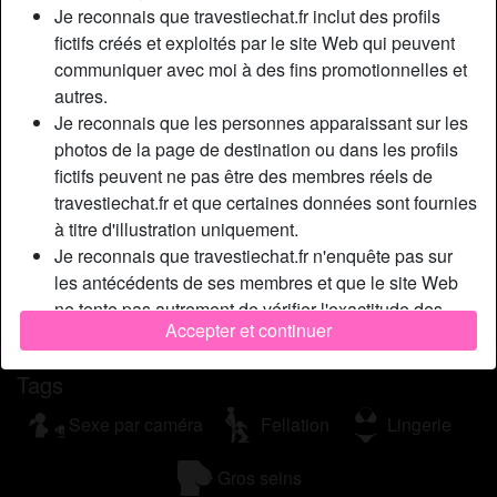
Je reconnais que travestiechat.fr inclut des profils
respectueux envers les transexuelles. J’avoue que si tu es
fictifs créés et exploités par le site Web qui peuvent
mon genre de mecs, je te garderais bien avec moi pour
communiquer avec moi à des fins promotionnelles et
vivre ensemble un bel amour torride. Je suis une véritable
autres.
tigresse au lit, cela provient de mes origines africaines. Je
Je reconnais que les personnes apparaissant sur les
suis un mélange de Belgique et d’Afrique, mais je vis en
photos de la page de destination ou dans les profils
France. Personne ne sait dans mon milieu professionnel
fictifs peuvent ne pas être des membres réels de
que je suis une transgenre, donc merci pour ton silence, ce
travestiechat.fr et que certaines données sont fournies
serait très apprécié. Regarde-moi bien, je suis hyper
à titre d'illustration uniquement.
canon, de très gros seins à lécher…
Je reconnais que travestiechat.fr n'enquête pas sur
Cherche
les antécédents de ses membres et que le site Web
ne tente pas autrement de vérifier l'exactitude des
N'a spécifié aucune préférence
Accepter et continuer
déclarations faites par ses membres.
Tags
Sexe par caméra
Fellation
Lingerie
Gros seins